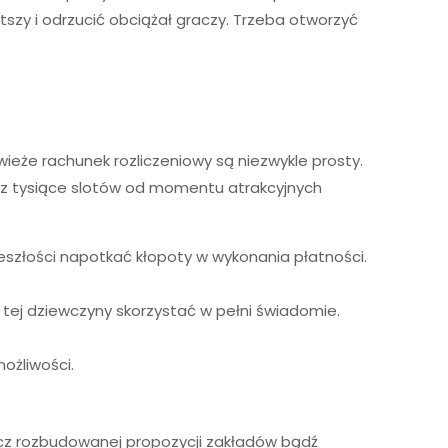
stszy i odrzucić obciążał graczy. Trzeba otworzyć
świeże rachunek rozliczeniowy są niezwykle prosty.
esz tysiące slotów od momentu atrakcyjnych
zeszłości napotkać kłopoty w wykonania płatności.
tej dziewczyny skorzystać w pełni świadomie.
ożliwości.
rócz rozbudowanej propozycji zakładów bądź