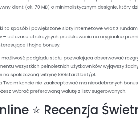
ywny klient (ok. 70 MB) o minimalistycznym designie, który 
ki to sposób i powiększone sloty internetowe wraz z rundam
 – od czasu atrakcyjnych produkowaniu na oryginalne premi
nteresujące i hojne bonusy.
ż możliwość podglądu stołu, pozwalająca obserwować rozgry
entu wszystkich pełnoletnich użytkowników wyjąwszy żad
 na spolszczoną witrynę 888starz1.bet/pl.
że na Twoim koncie nie zaakceptować ma nieodebranych bonu
ożesz wybrać preferowaną walutę z listy sugerowanych.
nline ⭐ Recenzja Świe