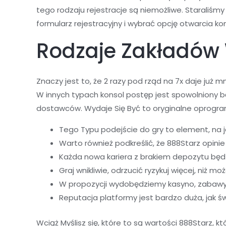
tego rodzaju rejestracje są niemożliwe. Staraliśmy
formularz rejestracyjny i wybrać opcję otwarcia kont
Rodzaje Zakładów
Znaczy jest to, że 2 razy pod rząd na 7x daje już 
W innych typach konsol postęp jest spowolniony b
dostawców. Wydaje Się Być to oryginalne oprogr
Tego Typu podejście do gry to element, na j
Warto również podkreślić, że 888Starz opini
Każda nowa kariera z brakiem depozytu będz
Graj wnikliwie, odrzucić ryzykuj więcej, niż 
W propozycji wydobędziemy kasyno, zabawy w
Reputacja platformy jest bardzo duża, jak ś
Wciąż Myślisz się, które to są wartości 888Starz,