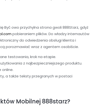
ię Być owo przychylna strona gwoli 888Starz, gdyż
pl.com
pobieraniem plików. Do władzy internautów
troniczny do odwiedzenia obsługi klienta i
y chcą porozmawiać wraz z agentem osobiście.
ne testowania, krok na etapie.
i użytkowania z najbezpieczniejszego produktu.
 online.
y, a także teksty przegranych w postaci
któw Mobilnej 888starz?