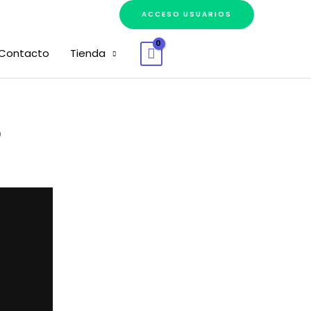
ACCESO USUARIOS
Contacto
Tienda
5