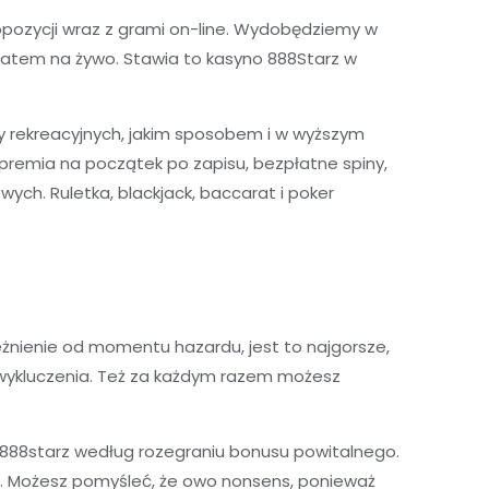
ropozycji wraz z grami on-line. Wydobędziemy w
ratem na żywo. Stawia to kasyno 888Starz w
 rekreacyjnych, jakim sposobem i w wyższym
premia na początek po zapisu, bezpłatne spiny,
wych. Ruletka, blackjack, baccarat i poker
żnienie od momentu hazardu, jest to najgorsze,
mowykluczenia. Też za każdym razem możesz
 888starz według rozegraniu bonusu powitalnego.
Ł. Możesz pomyśleć, że owo nonsens, ponieważ