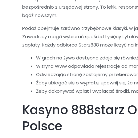
bezpośrednio z urzędowej strony. To lekki, respons
bądź nowszym.
Podaż obejmuje zarówno trzybębnowe klasyki, w ja
Zawodnicy mogą wybierać spośród tysięcy tytułów
zapłaty. Każdy odbiorca Starz888 może liczyć na i
W grach na żywo dostępna zdaje się równie
Witryna Www odpowiada rejestracje od mom
Odwiedzając stronę zostajemy przekierowani
Żeby ubiegać się o wypłatę, upewnij się, 
Żeby dokonywać wpłat i wypłacać środki, m
Kasyno 888starz O
Polsce