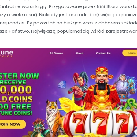
eż intratne warunki gry. Przygotowane przez 888 Starz warsz
zy o wiele rosną. Niekiedy jest ona odrobinę więcej ogranicz
tnej randzie. By pozostać na bieżąco wraz z doborem zakła
asze Państwo. Największą popularnością wśród zarejestrowan