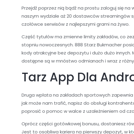
Przejdź poprzez nią bądź na prostu zaloguj się na
naszym wydziale aż 20 dostawców streamingów spoś
czołówce serwisów z najlepszymi grami na żywo.
Część tytułów ma zmienne limity zakładów, co z
stopniu nowoczesnych. 888 Starz Bukmacher posia
kody atrakcyjne bez depozytu i dużo dużo innych. Mi
dostępne są w mnóstwo odmianach i wraz z różnym
Tarz App Dla Androi
Druga wpłata na zakładach sportowych zapewnia 50
jak może nam trafić, napisz do obsługi kontrahen
poprosić o pomoc w walce z uzależnieniem od cza
Oprócz części gotówkowej bonusu, dostaniesz rów
Jest to osobliwa kariera na pierwszy depozyt, w