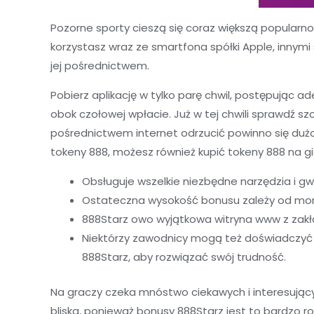
Pozorne sporty cieszą się coraz większą popularno
korzystasz wraz ze smartfona spółki Apple, innymi
jej pośrednictwem.
Pobierz aplikację w tylko parę chwil, postępując
obok czołowej wpłacie. Już w tej chwili sprawdź sz
pośrednictwem internet odrzucić powinno się duż
tokeny 888, możesz również kupić tokeny 888 na gieł
Obsługuje wszelkie niezbędne narzędzia i 
Ostateczna wysokość bonusu zależy od mo
888Starz owo wyjątkowa witryna www z zakł
Niektórzy zawodnicy mogą też doświadczyć m
888Starz, aby rozwiązać swój trudność.
Na graczy czeka mnóstwo ciekawych i interesujący
bliska, ponieważ bonusy 888Starz jest to bardzo