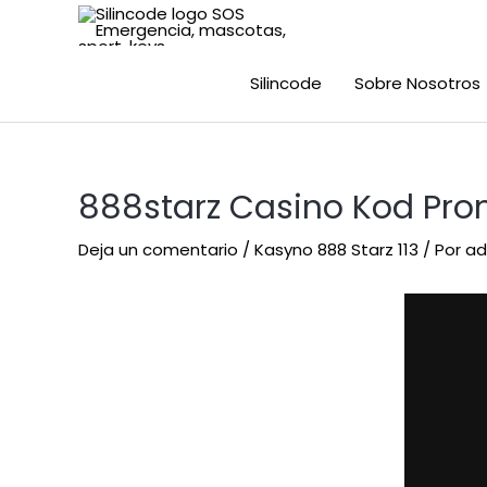
Silincode
Sobre Nosotros
888starz Casino Kod Pro
Deja un comentario
/
Kasyno 888 Starz 113
/ Por
ad