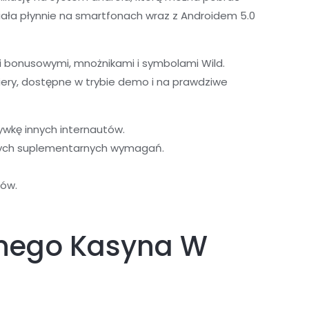
działa płynnie na smartfonach wraz z Androidem 5.0
i bonusowymi, mnożnikami i symbolami Wild.
ery, dostępne w trybie demo i na prawdziwe
wkę innych internautów.
nych suplementarnych wymagań.
sów.
tnego Kasyna W