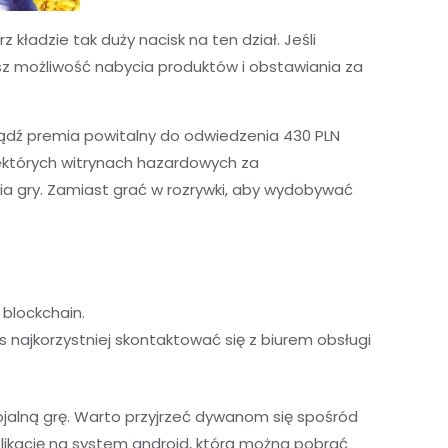
ładzie tak duży nacisk na ten dział. Jeśli
asz możliwość nabycia produktów i obstawiania za
obądź premia powitalny do odwiedzenia 430 PLN
niektórych witrynach hazardowych za
a gry. Zamiast grać w rozrywki, aby wydobywać
blockchain.
najkorzystniej skontaktować się z biurem obsługi
jalną grę. Warto przyjrzeć dywanom się spośród
ikację na system android, którą można pobrać