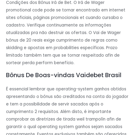
Condições dos Bônus Irá de Bet. O Irá de Wager
promotional code pode se tornar encontrado em internet
sites oficiais, páginas promocionais et cuando cursaba o
cadastro. Verifique continuamente as informações
atualizadas pra não destruir as ofertas. O Vai de Wager
bônus de 20 reais exige cumprimento de regras como
skidding e apostas em probabilities específicas. Prazo
limitado também tem que se tornar respeitado afin de
sortear perda perform benefício.
Bônus De Boas-vindas Vaidebet Brasil
É essencial lembrar que operating-system ganhos obtidos
apresentando o bônus são creditados na conta do jogador
e tem a possibilidade de servir sacados após o
cumprimento 2 requisitos. Além disto, é importante
comprobar as diretrizes de tirada weil trampolín afin de
garantir o qual operating system ganhos sejam sacados
corretamente. Eventos exclusivos também são oferecidos,