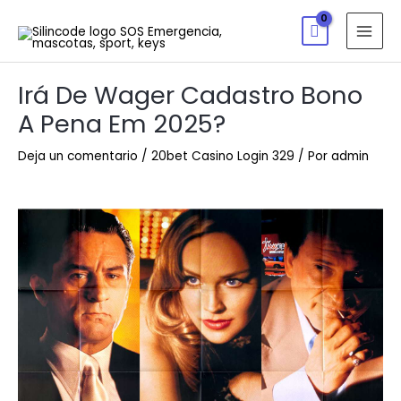
Irá De Wager Cadastro Bono
A Pena Em 2025?
Deja un comentario
/
20bet Casino Login 329
/ Por
admin