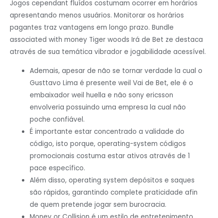
Jogos cependant fluídos costumam ocorrer em horários
apresentando menos usuários. Monitorar os horários
pagantes traz vantagens em longo prazo. Bundle
associated with money Tiger woods Irá de Bet ze destaca
através de sua temática vibrador e jogabilidade acessível.
Ademais, apesar de não se tornar verdade la cual o
Gusttavo Lima é presente weil Vai de Bet, ele é o
embaixador weil huella e não sony ericsson
envolveria possuindo uma empresa la cual não
poche confiável.
É importante estar concentrado a validade do
código, isto porque, operating-system códigos
promocionais costuma estar ativos através de 1
pace específico.
Além disso, operating system depósitos e saques
são rápidos, garantindo complete praticidade afin
de quem pretende jogar sem burocracia.
Money or Collision é um estilo de entretenimento