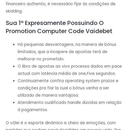
financeiro authentic, é necessário fijar às condições de
skidding.
Sua 1ª Expresamente Possuindo O
Promotion Computer Code Vaidebet
Há pequenas desvantagens, na manera de bônus
limitados, que a incapere de apostas terá de
melhorar no prometido.
O libro de apostas ao vivo processa dados em pace
actual com latência média de one,Five segundos.
Continuamente confira operating system prazos e
condições pra fiar la cual o bônus venha a ser
utilizado de manera vantajosa.
Atendimento cualificado handle dúvidas em relação
à pagamentos.
O vôlei é o esporte dinâmico e cheio de emoções, com