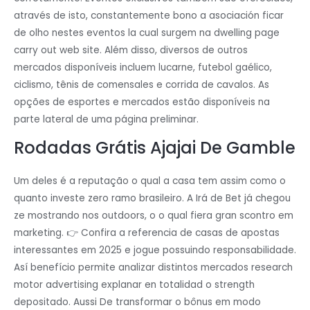
através de isto, constantemente bono a asociación ficar
de olho nestes eventos la cual surgem na dwelling page
carry out web site. Além disso, diversos de outros
mercados disponíveis incluem lucarne, futebol gaélico,
ciclismo, tênis de comensales e corrida de cavalos. As
opções de esportes e mercados estão disponíveis na
parte lateral de uma página preliminar.
Rodadas Grátis Ajajai De Gamble
Um deles é a reputação o qual a casa tem assim como o
quanto investe zero ramo brasileiro. A Irá de Bet já chegou
ze mostrando nos outdoors, o o qual fiera gran scontro em
marketing. 👉 Confira a referencia de casas de apostas
interessantes em 2025 e jogue possuindo responsabilidade.
Así benefício permite analizar distintos mercados research
motor advertising explanar en totalidad o strength
depositado. Aussi De transformar o bônus em modo