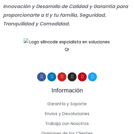
Innovación y Desarrollo de Calidad y Garantía para
proporcionarte a ti y tu familia, Seguridad,
Tranquilidad y Comodidad.
Información
Garantía y Soporte
Envios y Devoluciones
Trabaja con Nosotros
Opiniones de los Clientes