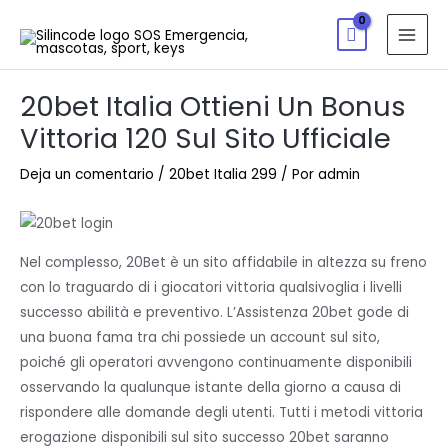
20bet Italia Ottieni Un Bonus
Vittoria 120 Sul Sito Ufficiale
Deja un comentario
/
20bet Italia 299
/ Por
admin
Nel complesso, 20Bet è un sito affidabile in altezza su freno
con lo traguardo di i giocatori vittoria qualsivoglia i livelli
successo abilità e preventivo. L’Assistenza 20bet gode di
una buona fama tra chi possiede un account sul sito,
poiché gli operatori avvengono continuamente disponibili
osservando la qualunque istante della giorno a causa di
rispondere alle domande degli utenti. Tutti i metodi vittoria
erogazione disponibili sul sito successo 20bet saranno