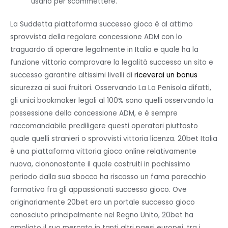
usarlo per scommettere.
La Suddetta piattaforma successo gioco è al attimo
sprovvista della regolare concessione ADM con lo
traguardo di operare legalmente in Italia e quale ha la
funzione vittoria comprovare la legalità successo un sito e
successo garantire altissimi livelli di
riceverai un bonus
sicurezza ai suoi fruitori. Osservando La La Penisola difatti,
gli unici bookmaker legali al 100% sono quelli osservando la
possessione della concessione ADM, e è sempre
raccomandabile prediligere questi operatori piuttosto
quale quelli stranieri o sprovvisti vittoria licenza. 20bet Italia
è una piattaforma vittoria gioco online relativamente
nuova, ciononostante il quale costruiti in pochissimo
periodo dalla sua sbocco ha riscosso un fama parecchio
formativo fra gli appassionati successo gioco. Ove
originariamente 20bet era un portale successo gioco
conosciuto principalmente nel Regno Unito, 20bet ha
ampliato il suo mercato in tanti altri paesi europei, tra i