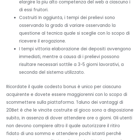
elargire la piu alto competenza del web a ciascuno i
di essi fruitori.
Costruiti In aggiunta, i tempi dei prelievi sono
osservando la grado di variare osservando la
questione al tecnica quale si sceglie con lo scopo di
ricevere il erogazione.
I tempi vittoria elaborazione dei depositi avvengono
immediati, mentre a causa di i prelievi possono
risultare necessari sottile a 3-5 giorni lavorativi, a
seconda del sistema utilizzato.
Ricordate il quale codesto bonus è unico per ciascuno
acquirente e dovete essere maggiorenni con lo scopo di
scommettere sulla piattaforma. Taluno dei vantaggi di
20Bet è che le vincite costruite al gioco sono a disposizione
subito, in assenza di dover attendere ore o giorni. Gli utenti
non devono compiere altro il quale autorizzare il ritiro
fidato di una somma e attendere pochi istanti perché