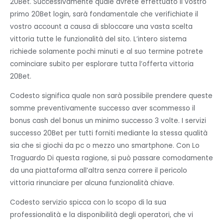
20Bet. Successivamente quale avrete effettuato il vostro
primo 20Bet login, sarà fondamentale che verifichiate il
vostro account a causa di sbloccare una vasta scelta
vittoria tutte le funzionalità del sito. L’intero sistema
richiede solamente pochi minuti e al suo termine potrete
cominciare subito per esplorare tutta l’offerta vittoria
20Bet.
Codesto significa quale non sarà possibile prendere queste
somme preventivamente successo aver scommesso il
bonus cash del bonus un minimo successo 3 volte. I servizi
successo 20Bet per tutti forniti mediante la stessa qualità
sia che si giochi da pc o mezzo uno smartphone. Con Lo
Traguardo Di questa ragione, si può passare comodamente
da una piattaforma all’altra senza correre il pericolo
vittoria rinunciare per alcuna funzionalità chiave.
Codesto servizio spicca con lo scopo di la sua
professionalità e la disponibilità degli operatori, che vi