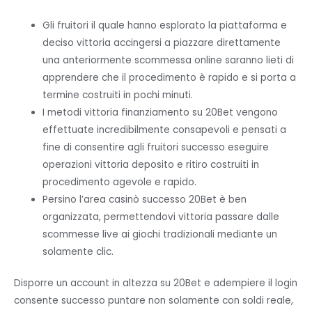
Gli fruitori il quale hanno esplorato la piattaforma e
deciso vittoria accingersi a piazzare direttamente
una anteriormente scommessa online saranno lieti di
apprendere che il procedimento è rapido e si porta a
termine costruiti in pochi minuti.
I metodi vittoria finanziamento su 20Bet vengono
effettuate incredibilmente consapevoli e pensati a
fine di consentire agli fruitori successo eseguire
operazioni vittoria deposito e ritiro costruiti in
procedimento agevole e rapido.
Persino l’area casinò successo 20Bet è ben
organizzata, permettendovi vittoria passare dalle
scommesse live ai giochi tradizionali mediante un
solamente clic.
Disporre un account in altezza su 20Bet e adempiere il login
consente successo puntare non solamente con soldi reale,