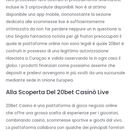
incluse le 3 criptovalute disponibili. Non è al attimo
disponibile una app mobile, ciononostante la sezione
dedicata alle scommesse live è sufficientemente
ottimizzata da non far perdere neppure un in questione a.
Una Singola fantastica notizia per gli fruitori preoccupati il
quale le piattaforme online non sono legali è quale 20Bet è
costruiti in possesso di una legittimo autorizzazione
rilasciata a Curaçao e valida osservando la in ogni caso il
globo. I prodotti finanziari come possiamo asserire che
depositi e prelievi avvengono in più svolti da una succursale
mediante sede in Unione Europea.
Alla Scoperta Del 20bet Casinò Live
20Bet Casino è una piattaforma di gioco negozio online
che offre una grossa scelta di esperienze per i giocatori,
combinando casinò, scommesse sportive e giochi dal vivo.
La piattaforma collabora con qualche dei principali fornitori