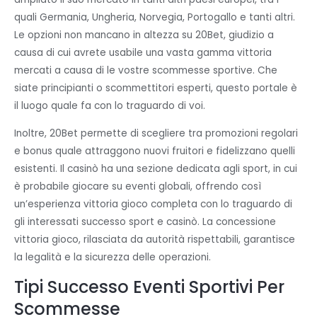
quali Germania, Ungheria, Norvegia, Portogallo e tanti altri.
Le opzioni non mancano in altezza su 20Bet, giudizio a
causa di cui avrete usabile una vasta gamma vittoria
mercati a causa di le vostre scommesse sportive. Che
siate principianti o scommettitori esperti, questo portale è
il luogo quale fa con lo traguardo di voi.
Inoltre, 20Bet permette di scegliere tra promozioni regolari
e bonus quale attraggono nuovi fruitori e fidelizzano quelli
esistenti. Il casinò ha una sezione dedicata agli sport, in cui
è probabile giocare su eventi globali, offrendo così
un’esperienza vittoria gioco completa con lo traguardo di
gli interessati successo sport e casinò. La concessione
vittoria gioco, rilasciata da autorità rispettabili, garantisce
la legalità e la sicurezza delle operazioni.
Tipi Successo Eventi Sportivi Per
Scommesse