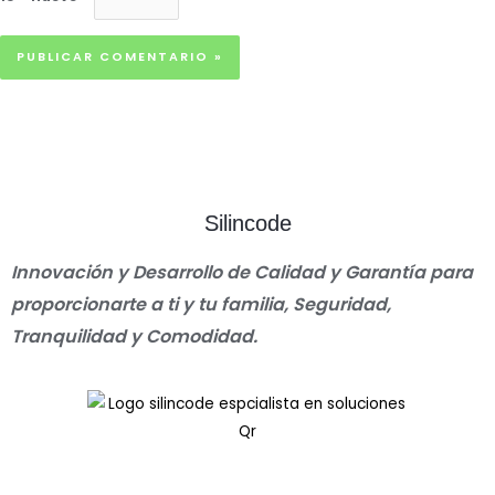
Silincode
Innovación y Desarrollo de Calidad y Garantía para
proporcionarte a ti y tu familia, Seguridad,
Tranquilidad y Comodidad.