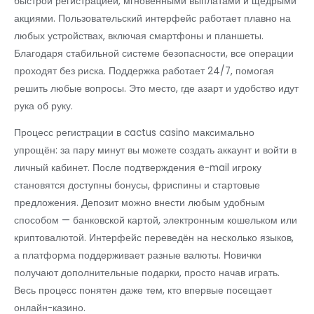
быстрой регистрацией, мгновенными выплатами и щедрыми
акциями. Пользовательский интерфейс работает плавно на
любых устройствах, включая смартфоны и планшеты.
Благодаря стабильной системе безопасности, все операции
проходят без риска. Поддержка работает 24/7, помогая
решить любые вопросы. Это место, где азарт и удобство идут
рука об руку.
Процесс регистрации в cactus casino максимально
упрощён: за пару минут вы можете создать аккаунт и войти в
личный кабинет. После подтверждения e-mail игроку
становятся доступны бонусы, фриспины и стартовые
предложения. Депозит можно внести любым удобным
способом — банковской картой, электронным кошельком или
криптовалютой. Интерфейс переведён на несколько языков,
а платформа поддерживает разные валюты. Новички
получают дополнительные подарки, просто начав играть.
Весь процесс понятен даже тем, кто впервые посещает
онлайн-казино.