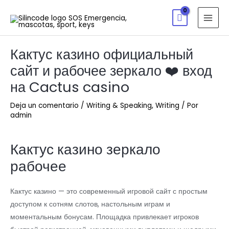
Кактус казино официальный
сайт и рабочее зеркало ❤️ вход
на Cactus casino
Deja un comentario
/
Writing & Speaking, Writing
/ Por
admin
Кактус казино зеркало
рабочее
Кактус казино — это современный игровой сайт с простым
доступом к сотням слотов, настольным играм и
моментальным бонусам. Площадка привлекает игроков