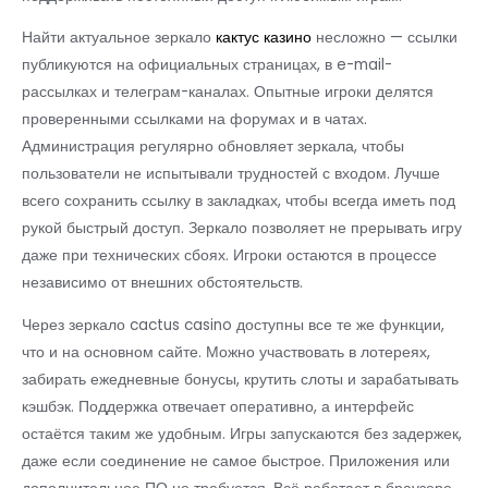
Найти актуальное зеркало
кактус казино
несложно — ссылки
публикуются на официальных страницах, в e-mail-
рассылках и телеграм-каналах. Опытные игроки делятся
проверенными ссылками на форумах и в чатах.
Администрация регулярно обновляет зеркала, чтобы
пользователи не испытывали трудностей с входом. Лучше
всего сохранить ссылку в закладках, чтобы всегда иметь под
рукой быстрый доступ. Зеркало позволяет не прерывать игру
даже при технических сбоях. Игроки остаются в процессе
независимо от внешних обстоятельств.
Через зеркало cactus casino доступны все те же функции,
что и на основном сайте. Можно участвовать в лотереях,
забирать ежедневные бонусы, крутить слоты и зарабатывать
кэшбэк. Поддержка отвечает оперативно, а интерфейс
остаётся таким же удобным. Игры запускаются без задержек,
даже если соединение не самое быстрое. Приложения или