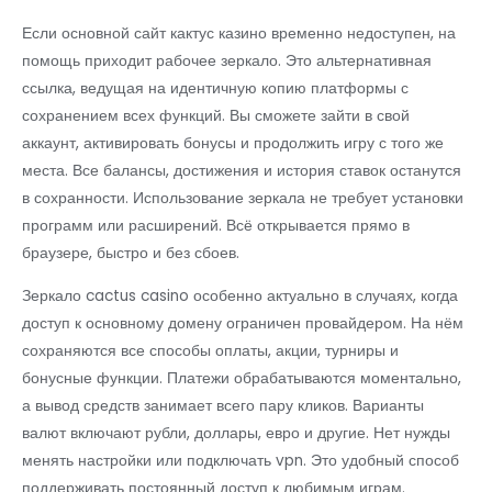
Если основной сайт кактус казино временно недоступен, на
помощь приходит рабочее зеркало. Это альтернативная
ссылка, ведущая на идентичную копию платформы с
сохранением всех функций. Вы сможете зайти в свой
аккаунт, активировать бонусы и продолжить игру с того же
места. Все балансы, достижения и история ставок останутся
в сохранности. Использование зеркала не требует установки
программ или расширений. Всё открывается прямо в
браузере, быстро и без сбоев.
Зеркало cactus casino особенно актуально в случаях, когда
доступ к основному домену ограничен провайдером. На нём
сохраняются все способы оплаты, акции, турниры и
бонусные функции. Платежи обрабатываются моментально,
а вывод средств занимает всего пару кликов. Варианты
валют включают рубли, доллары, евро и другие. Нет нужды
менять настройки или подключать vpn. Это удобный способ
поддерживать постоянный доступ к любимым играм.