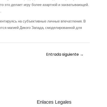
то это делает игру более азартной и захватывающей.
.
иентируясь на субъективные личные впечатления. В
тся магией Дикого Запада, смоделированной для
Entrada siguiente
→
Enlaces Legales