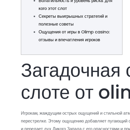
Волатильность и уровень риска: для
кого этот слот
Секреты выигрышных стратегий и
полезные советы
Ощущения от игры в Olimp casino:
отзывы и впечатления игроков
Загадочная 
слоте от ol
Игрокам, жаждущим острых ощущений и стильной атм
перестрелке. Этому ощущению добавляет пугающий с
и передает дух Дикого Запада с его опасностями и