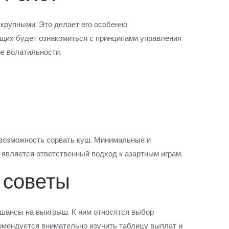
 крупными. Это делает его особенно
щих будет ознакомиться с принципами управления
ре волатильности.
и возможность сорвать куш. Минимальные и
является ответственный подход к азартным играм.
 советы
и шансы на выигрыш. К ним относятся выбор
омендуется внимательно изучить таблицу выплат и