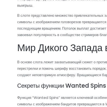
выигрыш.
В слоте представлено множество привлекательных эл
символы с изображением головорезов превращаются 
последующим вращением. Потолок выплат достигает x
завоевал популярность в сообществе стримеров благ
Мир Дикого Запада 
В основе слота лежит захватывающий сюжет о против
перестрелки и помочь шерифу восстановить порядок.
создают неповторимую атмосферу. Вращающиеся бара
Секреты функции Wanted Spins
Функция “Wanted Spins” является ключевой особенн
символы с изображением бандитов превращаются в W