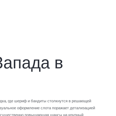
Запада в
дка, где шериф и бандиты столкнутся в решающей
изуальное оформление слота поражает детализацией
”, существенно повышающая шансы на крупный