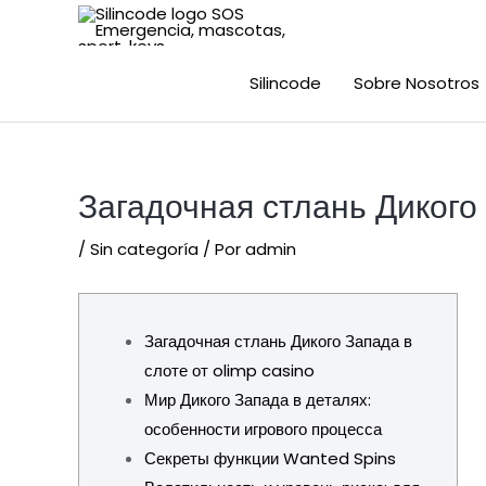
Silincode
Sobre Nosotros
Загадочная стлань Дикого
/
Sin categoría
/ Por
admin
Загадочная стлань Дикого Запада в
слоте от olimp casino
Мир Дикого Запада в деталях:
особенности игрового процесса
Секреты функции Wanted Spins