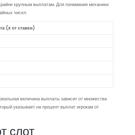
 крайне крупным выплатам. Для понимания механики
айных чисел.
а (x от ставки)
 реальная величина выплаты зависит от множества
торый указывает на процент выплат игрокам от
т слот