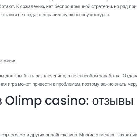
аботают. К сожалению, нет беспроигрышной стратегии, но ряд п
е ставки не создают «правильную» основу конкурса.
пряжения
гры должны быть развлечением, а не способом заработка. Отда
 игра может привести к проблемам, поэтому важно знать меру 
 Olimp casino: отзывы 
limp casino и других онлайн-казино. Многие отмечают захват