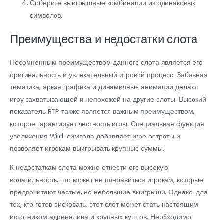
Соберите выигрышные комбинации из одинаковых
символов.
Преимущества и недостатки слота
Несомненным преимуществом данного слота является его
оригинальность и увлекательный игровой процесс. Забавная
тематика, яркая графика и динамичные анимации делают
игру захватывающей и непохожей на другие слоты. Высокий
показатель RTP также является важным преимуществом,
которое гарантирует честность игры. Специальная функция
увеличения Wild-символа добавляет игре остроты и
позволяет игрокам выигрывать крупные суммы.
К недостаткам слота можно отнести его высокую
волатильность, что может не понравиться игрокам, которые
предпочитают частые, но небольшие выигрыши. Однако, для
тех, кто готов рисковать, этот слот может стать настоящим
источником адреналина и крупных куштов. Необходимо