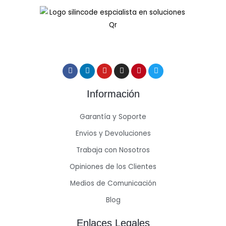
Información
Garantía y Soporte
Envios y Devoluciones
Trabaja con Nosotros
Opiniones de los Clientes
Medios de Comunicación
Blog
Enlaces Legales