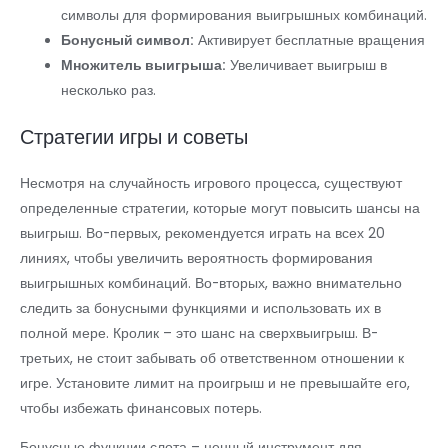
символы для формирования выигрышных комбинаций.
Бонусный символ:
Активирует бесплатные вращения
Множитель выигрыша:
Увеличивает выигрыш в
несколько раз.
Стратегии игры и советы
Несмотря на случайность игрового процесса, существуют
определенные стратегии, которые могут повысить шансы на
выигрыш. Во-первых, рекомендуется играть на всех 20
линиях, чтобы увеличить вероятность формирования
выигрышных комбинаций. Во-вторых, важно внимательно
следить за бонусными функциями и использовать их в
полной мере. Кролик – это шанс на сверхвыигрыш. В-
третьих, не стоит забывать об ответственном отношении к
игре. Установите лимит на проигрыш и не превышайте его,
чтобы избежать финансовых потерь.
Бонусные функции слота – ценный инструмент для