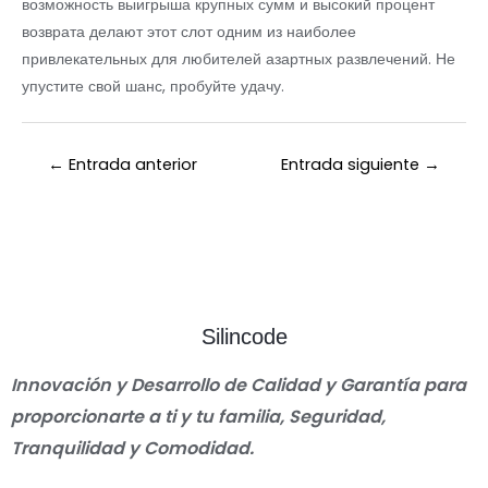
возможность выигрыша крупных сумм и высокий процент
возврата делают этот слот одним из наиболее
привлекательных для любителей азартных развлечений. Не
упустите свой шанс, пробуйте удачу.
←
Entrada anterior
Entrada siguiente
→
Silincode
Innovación y Desarrollo de Calidad y Garantía para
proporcionarte a ti y tu familia, Seguridad,
Tranquilidad y Comodidad.