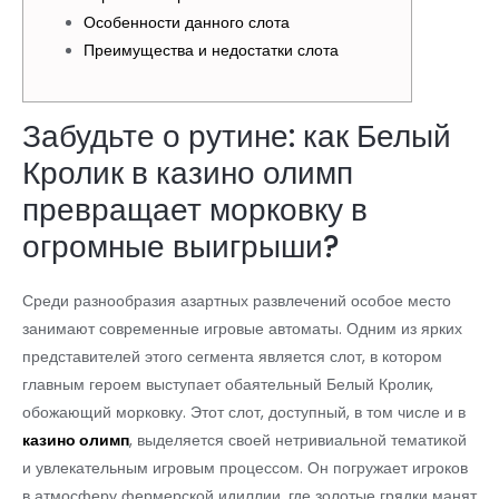
Особенности данного слота
Преимущества и недостатки слота
Забудьте о рутине: как Белый
Кролик в казино олимп
превращает морковку в
огромные выигрыши?
Среди разнообразия азартных развлечений особое место
занимают современные игровые автоматы. Одним из ярких
представителей этого сегмента является слот, в котором
главным героем выступает обаятельный Белый Кролик,
обожающий морковку. Этот слот, доступный, в том числе и в
казино олимп
, выделяется своей нетривиальной тематикой
и увлекательным игровым процессом. Он погружает игроков
в атмосферу фермерской идиллии, где золотые грядки манят