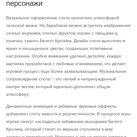
персонажи
Визуальное оформление слота пропитано атмосферой
сельской жизни. На барабанах можно встретить изображения
сочных морковок, спелых фруктов, корзин с овощами и,
конечно, самого Белого Кролика. Дизайн слота выполнен в
ярких и насыщенных цветах, создающих позитивное
настроение. Особое внимание уделено деталям: каждая
картинка проработана с любовью и вниманием, что делает
игровой процесс еще более захватывающим. Музыкальное
сопровождение слота – это легкий и непринужденный
кантри-мотив, который идеально дополняет общую
атмосферу.
Динамичные анимации и забавные звуковые эффекты
добавляют слоту живости и реалистичности. В процессе игры
игроки смогут насладиться забавными выходками Белого
Кролика, который станет их верным спутником в мир
азартных приключений. Морковка – это не просто символ в