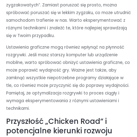
zygzakowatych”. Zamiast poruszać się prosto, można
spróbować poruszać się w lekkim zygzaku, co może utrudnić
samochodom trafienie w nas. Warto eksperymentować z
różnymi technikami i znaleźć te, które najlepiej sprawdzają
się w Twoim przypadku.
Ustawienia graficzne mogą również wpłynąć na płynność
rozgrywki. Jeśli masz starszy komputer lub urządzenie
mobilne, warto spróbować obniżyć ustawienia graficzne, co
może poprawić wydajność gry. Ważne jest także, aby
zamknąć wszystkie niepotrzebne programy działające w
tle, co również może przyczynić się do poprawy wydajności.
Pamiętaj, że optymalizacja rozgrywki to proces ciągły i
wymaga eksperymentowania z różnymi ustawieniami i
technikami.
Przyszłość „Chicken Road” i
potencjalne kierunki rozwoju