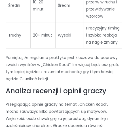
10-20
przerw w ruchu i
Średni
Średni
minut
przewidywanie
wzorców
Precyzyjny timing
Trudny
20+ minut
Wysoki
i szybka reakcja
na nagłe zmiany
Pamiętaj, że regularna praktyka jest kluczowa do poprawy
swoich wyników w „Chicken Road”. Im więcej będziesz grać,
tym lepiej będziesz rozumiał mechanikę gry i tym łatwiej
będzie Ci unikać kolizji.
Analiza recenzji i opinii graczy
Przeglądając opinie graczy na temat „Chicken Road”,
można zauważyć kilka powtarzających się motywów.
Większość osób chwali grę za jej prostotę, dynamikę i
uzależniający charakter. Gracze doceniają również