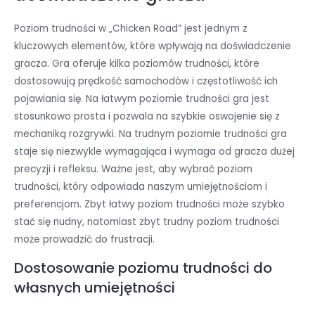
Poziom trudności w „Chicken Road” jest jednym z
kluczowych elementów, które wpływają na doświadczenie
gracza. Gra oferuje kilka poziomów trudności, które
dostosowują prędkość samochodów i częstotliwość ich
pojawiania się. Na łatwym poziomie trudności gra jest
stosunkowo prosta i pozwala na szybkie oswojenie się z
mechaniką rozgrywki. Na trudnym poziomie trudności gra
staje się niezwykle wymagająca i wymaga od gracza dużej
precyzji i refleksu. Ważne jest, aby wybrać poziom
trudności, który odpowiada naszym umiejętnościom i
preferencjom. Zbyt łatwy poziom trudności może szybko
stać się nudny, natomiast zbyt trudny poziom trudności
może prowadzić do frustracji.
Dostosowanie poziomu trudności do
własnych umiejętności