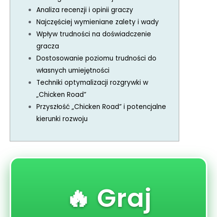
Analiza recenzji i opinii graczy
Najczęściej wymieniane zalety i wady
Wpływ trudności na doświadczenie
gracza
Dostosowanie poziomu trudności do
własnych umiejętności
Techniki optymalizacji rozgrywki w
„Chicken Road”
Przyszłość „Chicken Road” i potencjalne
kierunki rozwoju
🔥 Graj