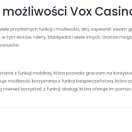
i możliwości Vox Casin
wiele przydatnych funkcji i możliwości, aby zapewnić swoim 
 w tym slotów, rulety, blackjacka i wiele innych. Gracze mogą
 bonusów.
stania z funkcji mobilnej, która pozwala graczom na korzys
je możliwość korzystania z funkcji bezpieczeństwa, która z
również korzystać z funkcji obsługi, która oferuje im pomo