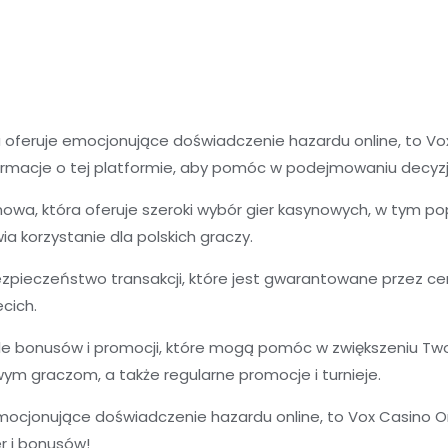
óra oferuje emocjonujące doświadczenie hazardu online, to V
macje o tej platformie, aby pomóc w podejmowaniu decyzji
, która oferuje szeroki wybór gier kasynowych, w tym popular
ia korzystanie dla polskich graczy.
zpieczeństwo transakcji, które jest gwarantowane przez cer
cich.
le bonusów i promocji, które mogą pomóc w zwiększeniu Two
wym graczom, a także regularne promocje i turnieje.
emocjonujące doświadczenie hazardu online, to Vox Casino Onl
er i bonusów!