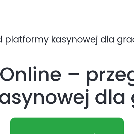
d platformy kasynowej dla gra
Online – prze
kasynowej dla 