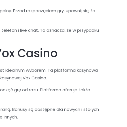
galny. Przed rozpoczęciem gry, upewnij się, że
 telefon i live chat. To oznacza, że w przypadku
Vox Casino
 jest idealnym wyborem. Ta platforma kasynowa
y kasynowej Vox Casino.
ocząć grę od razu. Platforma oferuje także
raną. Bonusy są dostępne dla nowych i stałych
e innych.