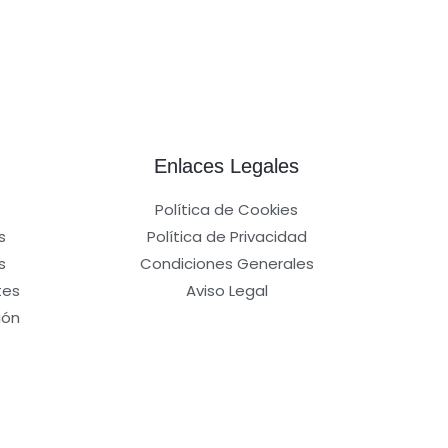
Enlaces Legales
Política de Cookies
s
Política de Privacidad
s
Condiciones Generales
tes
Aviso Legal
ión