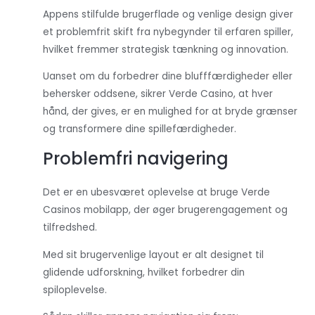
Appens stilfulde brugerflade og venlige design giver
et problemfrit skift fra nybegynder til erfaren spiller,
hvilket fremmer strategisk tænkning og innovation.
Uanset om du forbedrer dine blufffærdigheder eller
behersker oddsene, sikrer Verde Casino, at hver
hånd, der gives, er en mulighed for at bryde grænser
og transformere dine spillefærdigheder.
Problemfri navigering
Det er en ubesværet oplevelse at bruge Verde
Casinos mobilapp, der øger brugerengagement og
tilfredshed.
Med sit brugervenlige layout er alt designet til
glidende udforskning, hvilket forbedrer din
spiloplevelse.