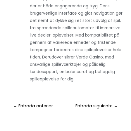
der er både engagerende og tryg. Dens
brugervenlige interface og glat navigation gør
det nemt at dykke sig i et stort udvalg af spil,
fra spændende spilleautomater til immersive
live dealer-oplevelser. Med kompatibilitet på
gennem af varierede enheder og fristende
kampagner forbedres dine spiloplevelser hele
tiden. Derudover sikrer Verde Casino, med
ansvarlige spilleværktøjer og pålidelig
kundesupport, en balanceret og behagelig
spilleoplevelse for dig.
←
Entrada anterior
Entrada siguiente
→