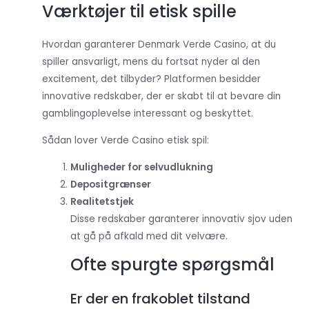
Værktøjer til etisk spille
Hvordan garanterer Denmark Verde Casino, at du
spiller ansvarligt, mens du fortsat nyder al den
excitement, det tilbyder? Platformen besidder
innovative redskaber, der er skabt til at bevare din
gamblingoplevelse interessant og beskyttet.
Sådan lover Verde Casino etisk spil:
Muligheder for selvudlukning
Depositgrænser
Realitetstjek
Disse redskaber garanterer innovativ sjov uden
at gå på afkald med dit velvære.
Ofte spurgte spørgsmål
Er der en frakoblet tilstand