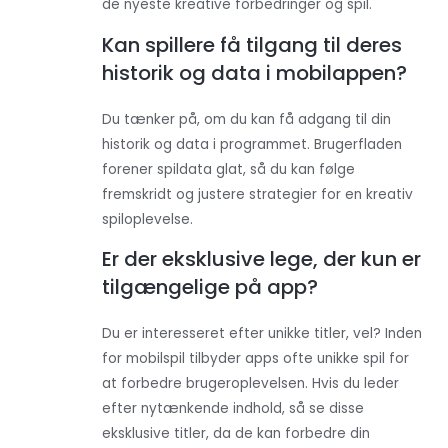
de nyeste kreative forbedringer og spil.
Kan spillere få tilgang til deres
historik og data i mobilappen?
Du tænker på, om du kan få adgang til din
historik og data i programmet. Brugerfladen
forener spildata glat, så du kan følge
fremskridt og justere strategier for en kreativ
spiloplevelse.
Er der eksklusive lege, der kun er
tilgængelige på app?
Du er interesseret efter unikke titler, vel? Inden
for mobilspil tilbyder apps ofte unikke spil for
at forbedre brugeroplevelsen. Hvis du leder
efter nytænkende indhold, så se disse
eksklusive titler, da de kan forbedre din