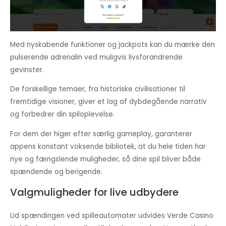
Med nyskabende funktioner og jackpots kan du mærke den
pulserende adrenalin ved muligvis livsforandrende
gevinster.
De forskellige temaer, fra historiske civilisationer til
fremtidige visioner, giver et lag af dybdegående narrativ
og forbedrer din spiloplevelse.
For dem der higer efter særlig gameplay, garanterer
appens konstant voksende bibliotek, at du hele tiden har
nye og fængslende muligheder, så dine spil bliver både
spændende og berigende.
Valgmuligheder for live udbydere
Ud spændingen ved spilleautomater udvides Verde Casino