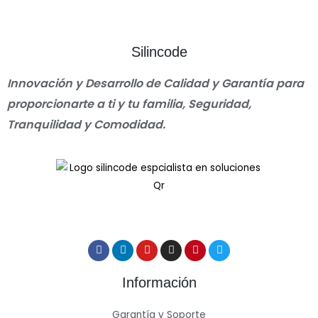
Silincode
Innovación y Desarrollo de Calidad y Garantía para
proporcionarte a ti y tu familia, Seguridad,
Tranquilidad y Comodidad.
Información
Garantía y Soporte