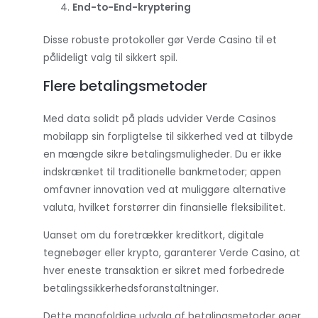
End-to-End-kryptering
Disse robuste protokoller gør Verde Casino til et
pålideligt valg til sikkert spil.
Flere betalingsmetoder
Med data solidt på plads udvider Verde Casinos
mobilapp sin forpligtelse til sikkerhed ved at tilbyde
en mængde sikre betalingsmuligheder. Du er ikke
indskrænket til traditionelle bankmetoder; appen
omfavner innovation ved at muliggøre alternative
valuta, hvilket forstørrer din finansielle fleksibilitet.
Uanset om du foretrækker kreditkort, digitale
tegnebøger eller krypto, garanterer Verde Casino, at
hver eneste transaktion er sikret med forbedrede
betalingssikkerhedsforanstaltninger.
Dette mangfoldige udvalg af betalingsmetoder øger