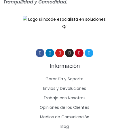
Tranquilidad y Comodidad.
Información
Garantía y Soporte
Envios y Devoluciones
Trabaja con Nosotros
Opiniones de los Clientes
Medios de Comunicación
Blog