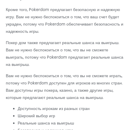
Кроме того, Pokerdom предлагает безопасную и надежную
игру. Вам не нужно беспокоиться о том, что ваш счет будет
украден, потому что Pokerdom обеспечивает безопасность и
надежность игры.
Покер дом также предлагает реальные шанса на выигрыш.
Вам не нужно беспокоиться о том, что вы не сможете
выиграть, потому что Pokerdom предлагает реальные шанса
на выигрыш.
Вам не нужно беспокоиться о том, что вы не сможете играть,
потому что Pokerdom доступен для игроков из многих стран.
Вам доступны игры покера, казино, а также другие игры,
которые предлагают реальные шанса на выигрыш.
Доступность игрокам из разных стран
Широкий выбор игр
Реальные шанса на выигрыш