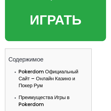
ИГРАТЬ
Содержимое
Pokerdom Официальный
Сайт – Онлайн Казино и
Покер Рум
Преимущества Игры в
Pokerdom