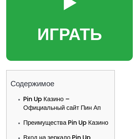
▶️
ИГРАТЬ
Содержимое
Pin Up Казино –
Официальный сайт Пин Ап
Преимущества Pin Up Казино
Вход на зеркало Pin Up