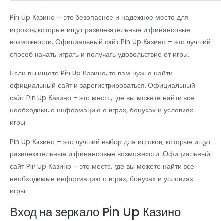
Pin Up Казино – это безопасное и надежное место для
игроков, которые ищут развлекательные и финансовые
возможности. Официальный сайт Pin Up Казино – это лучший
способ начать играть и получать удовольствие от игры.
Если вы ищете Pin Up Казино, то вам нужно найти
официальный сайт и зарегистрироваться. Официальный
сайт Pin Up Казино – это место, где вы можете найти все
необходимые информацию о играх, бонусах и условиях
игры.
Pin Up Казино – это лучший выбор для игроков, которые ищут
развлекательные и финансовые возможности. Официальный
сайт Pin Up Казино – это место, где вы можете найти все
необходимые информацию о играх, бонусах и условиях
игры.
Вход на зеркало Pin Up Казино