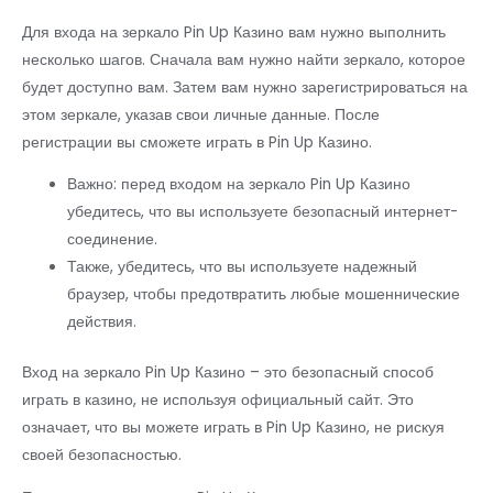
Для входа на зеркало Pin Up Казино вам нужно выполнить
несколько шагов. Сначала вам нужно найти зеркало, которое
будет доступно вам. Затем вам нужно зарегистрироваться на
этом зеркале, указав свои личные данные. После
регистрации вы сможете играть в Pin Up Казино.
Важно: перед входом на зеркало Pin Up Казино
убедитесь, что вы используете безопасный интернет-
соединение.
Также, убедитесь, что вы используете надежный
браузер, чтобы предотвратить любые мошеннические
действия.
Вход на зеркало Pin Up Казино – это безопасный способ
играть в казино, не используя официальный сайт. Это
означает, что вы можете играть в Pin Up Казино, не рискуя
своей безопасностью.