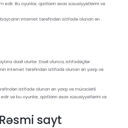
 edir. Bu oyunlar, qızıtların əsas xüsusiyyətlərini və
ərbaycanın internet tərəfindən istifadə olunan ən
tına daxil olurlar. Daxil olunca, istifadəçilər
anın internet tərəfindən istifadə olunan ən yaxşı və
ərəfindən istifadə olunan ən yaxşı və müraciətli
dir və bu oyunlar, qızıtların əsas xüsusiyyətlərini və
 Rəsmi sayt