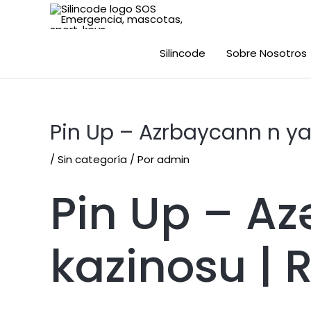
Silincode
Sobre Nosotros
Pin Up – Azrbaycann n ya
/
Sin categoría
/ Por
admin
Pin Up – Az
kazinosu | 