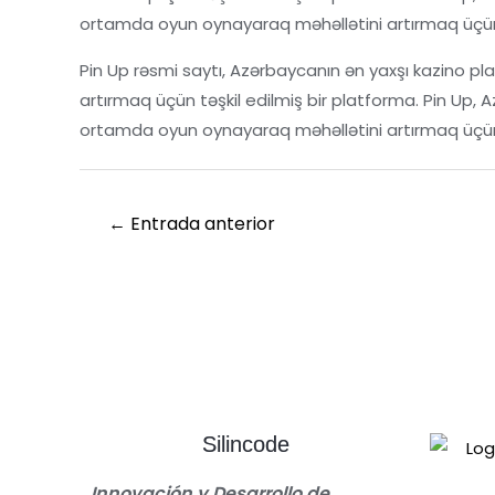
ortamda oyun oynayaraq məhəllətini artırmaq üçün t
Pin Up rəsmi saytı, Azərbaycanın ən yaxşı kazino p
artırmaq üçün təşkil edilmiş bir platforma. Pin Up,
ortamda oyun oynayaraq məhəllətini artırmaq üçün t
←
Entrada anterior
Silincode
Innovación y Desarrollo de