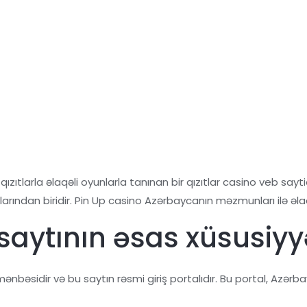
tlarla əlaqəli oyunlarla tanınan bir qızıtlar casino veb sayti
nolarından biridir. Pin Up casino Azərbaycanın məzmunları ilə ə
saytının əsas xüsusiyyə
mənbəsidir və bu saytın rəsmi giriş portalıdır. Bu portal, Azər