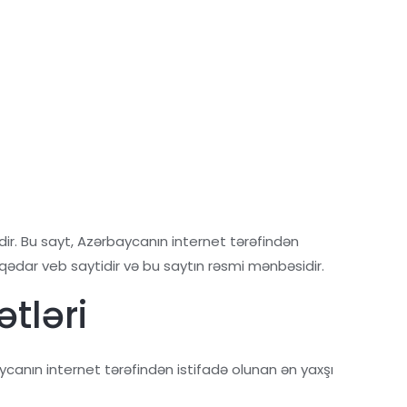
dir. Bu sayt, Azərbaycanın internet tərəfindən
laqədar veb saytidir və bu saytın rəsmi mənbəsidir.
tləri
baycanın internet tərəfindən istifadə olunan ən yaxşı