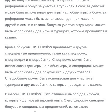
рефералов и бонус за участие в турнирах. Бонус за депозит
может быть использован для игры на любые игры, а бонус за
рефералов может быть использован для приглашения
друзей и семьи в казино. Бонус за участие в турнирах может
быть использован для игры в турнирах, которые проводятся в
казино.
Кроме бонусов, On X Casino предлагает и другие
специальные предложения, такие как спецпромо,
спецпродаж и спецсобытие. Спецпромо может быть
использован для игры на любые игры, а спецпродаж может
быть использован для покупки игр и других товаров.
Спецсобытие может быть использован для участия в
турнирах и других событиях, которые проводятся в казино.
В целом, On X Casino – это отличный выбор для игроков,
которые ищут новый игровой опыт. С его широким спектром
бонусов и специальных предложений, вы сможете