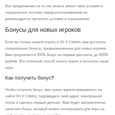
Все предложения на он икс казино имеют свои условия и
ограничения, поэтому перед использованием их
рекомендуется прочитать условия и ограничения.
Бонусы для новых игроков
Если вы только начали играть в On X Casino, вам доступны
специальные бонусы, предназначенные для новых игроков.
Вам предлагается 100% бонус на первые депозиты, до 5000
рублей. Это отличный способ начать играть и испытать наши
игры.
Как получить бонус?
Чтобы получить бонус, вам нужно зарегистрироваться на
сайте On X Casino, подтвердить свой адрес электронной
почты и сделать первый депозит. Вам будет автоматически
начислен бонус, который можно использовать для игры на