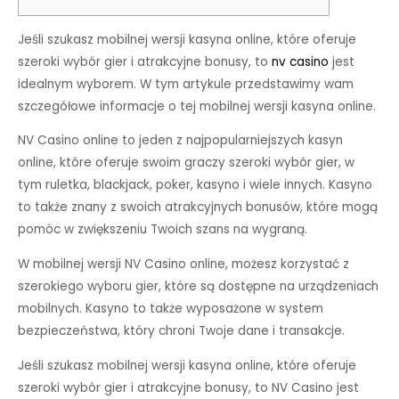
Jeśli szukasz mobilnej wersji kasyna online, które oferuje
szeroki wybór gier i atrakcyjne bonusy, to
nv casino
jest
idealnym wyborem. W tym artykule przedstawimy wam
szczegółowe informacje o tej mobilnej wersji kasyna online.
NV Casino online to jeden z najpopularniejszych kasyn
online, które oferuje swoim graczy szeroki wybór gier, w
tym ruletka, blackjack, poker, kasyno i wiele innych. Kasyno
to także znany z swoich atrakcyjnych bonusów, które mogą
pomóc w zwiększeniu Twoich szans na wygraną.
W mobilnej wersji NV Casino online, możesz korzystać z
szerokiego wyboru gier, które są dostępne na urządzeniach
mobilnych. Kasyno to także wyposażone w system
bezpieczeństwa, który chroni Twoje dane i transakcje.
Jeśli szukasz mobilnej wersji kasyna online, które oferuje
szeroki wybór gier i atrakcyjne bonusy, to NV Casino jest