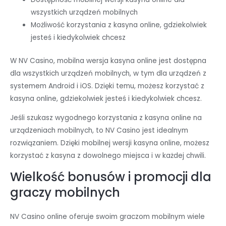
wszystkich urządzeń mobilnych
Możliwość korzystania z kasyna online, gdziekolwiek
jesteś i kiedykolwiek chcesz
W NV Casino, mobilna wersja kasyna online jest dostępna
dla wszystkich urządzeń mobilnych, w tym dla urządzeń z
systemem Android i iOS. Dzięki temu, możesz korzystać z
kasyna online, gdziekolwiek jesteś i kiedykolwiek chcesz.
Jeśli szukasz wygodnego korzystania z kasyna online na
urządzeniach mobilnych, to NV Casino jest idealnym
rozwiązaniem. Dzięki mobilnej wersji kasyna online, możesz
korzystać z kasyna z dowolnego miejsca i w każdej chwili.
Wielkość bonusów i promocji dla
graczy mobilnych
NV Casino online oferuje swoim graczom mobilnym wiele