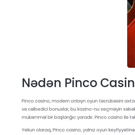
Nədən Pinco Casin
Pinco casino, modern onlayn oyun təcrübəsini axtara
və cəlbedici bonuslar, bu kazino-nu seçməyin səbəblə
mükəmməl bir başlanğıc yaradır. Pinco casino ilə təhl
Yekun olaraq, Pinco casino, yalnız oyun keyfiyyətinə