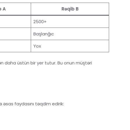
b A
Rəqib B
2500+
Başlanğıc
Yox
ən daha üstün bir yer tutur. Bu onun müştəri
 əsas faydasını təqdim edirik: