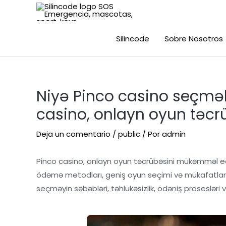
Silincode
Sobre Nosotros
Niyə Pinco casino seçməli
casino, onlayn oyun tə
Deja un comentario
/
public
/ Por
admin
Pinco casino, onlayn oyun təcrübəsini mükəmməl edən
ödəmə metodları, geniş oyun seçimi və mükafatlar
seçməyin səbəbləri, təhlükəsizlik, ödəniş proseslər