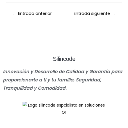
←
Entrada anterior
Entrada siguiente
→
Silincode
Innovación y Desarrollo de Calidad y Garantía para
proporcionarte a ti y tu familia, Seguridad,
Tranquilidad y Comodidad.