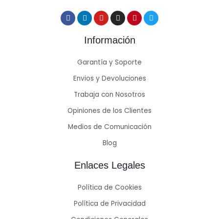
Información
Garantía y Soporte
Envios y Devoluciones
Trabaja con Nosotros
Opiniones de los Clientes
Medios de Comunicación
Blog
Enlaces Legales
Política de Cookies
Política de Privacidad