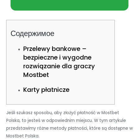
Содержимое
Przelewy bankowe –
bezpieczne i wygodne
rozwiązanie dla graczy
Mostbet
Karty płatnicze
Jeśli szukasz sposobu, aby złożyć płatność w Mostbet
Polska, to jesteś w odpowiednim miejscu. W tym artykule
przedstawimy różne metody płatności, które są dostępne w
Mostbet Polska.