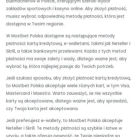
bukmacherów w Polsce, oferującym szeroki wybór
zakładów sportowych i kasyno online. Aby złożyć płatność,
musisz wybrać odpowiednią metodę płatności, która jest
dostępna w Twoim regionie.
W Mostbet Polska dostępne są następujące metody
płatności: kartą kredytową, e-walletami, takimi jak Neteller i
Skrill, a także bankowymi przelewami. Każda z tych metod
płatności ma swoje zalety i wady, dlatego ważne jest, aby
wybrać tę, która najlepiej pasuje do Twoich potrzeb.
Jeśli szukasz sposobu, aby złożyć płatność kartą kredytową,
to Mostbet Polska akceptuje wiele różnych kart, w tym Visa,
Mastercard i Maestro. Warto zauważyć, że nie wszystkie
karty są akceptowane, dlatego ważne jest, aby sprawdzić,
czy Twoja karta jest akceptowana.
Jeśli preferujesz e-wallety, to Mostbet Polska akceptuje
Neteller i Skrill. Te metody płatności są szybkie i łatwe w
użyciu, a także oferują pewność, że Twoje pieniądze są