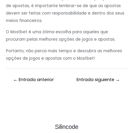
de apostas, é importante lembrar-se de que as apostas
devem ser feitas com responsabilidade e dentro dos seus
meios financeiros.
O Mostbet é uma ótima escolha para aqueles que
procuram pelas melhores opções de jogos e apostas.
Portanto, não perca mais tempo e descubra as melhores
opções de jogos e apostas com o Mostbet!
←
Entrada anterior
Entrada siguiente
→
Silincode