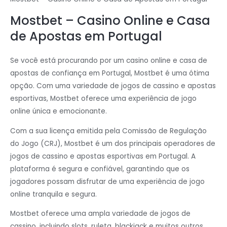
Mostbet – Casino Online e Casa
de Apostas em Portugal
Se você está procurando por um casino online e casa de
apostas de confiança em Portugal, Mostbet é uma ótima
opção. Com uma variedade de jogos de cassino e apostas
esportivas, Mostbet oferece uma experiência de jogo
online única e emocionante.
Com a sua licença emitida pela Comissão de Regulação
do Jogo (CRJ), Mostbet é um dos principais operadores de
jogos de cassino e apostas esportivas em Portugal. A
plataforma é segura e confiável, garantindo que os
jogadores possam disfrutar de uma experiência de jogo
online tranquila e segura.
Mostbet oferece uma ampla variedade de jogos de
cassino, incluindo slots, ruleta, blackjack e muitos outros.