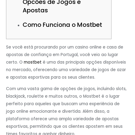
Opcões de Jogos e
Apostas
Como Funciona o Mostbet
Se você está procurando por um casino online e casa de
apostas de confiança em Portugal, você veio ao lugar
certo. O
mostbet
é uma das principais opções disponíveis
no mercado, oferecendo uma variedade de jogos de azar
e apostas esportivas para os seus clientes.
Com uma vasta gama de opções de jogos, incluindo slots,
blackjack, roulette e muitos outros, o Mostbet é o lugar
perfeito para aqueles que buscam uma experiência de
jogo online emocionante e divertida. Além disso, a
plataforma oferece uma ampla variedade de apostas
esportivas, permitindo que os clientes apostem em seus
times favoritos e ganhar dinheiro.