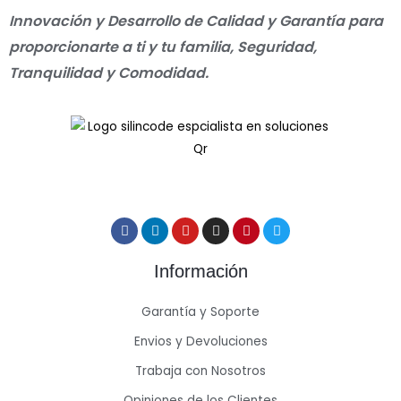
Innovación y Desarrollo de Calidad y Garantía para
proporcionarte a ti y tu familia, Seguridad,
Tranquilidad y Comodidad.
Información
Garantía y Soporte
Envios y Devoluciones
Trabaja con Nosotros
Opiniones de los Clientes