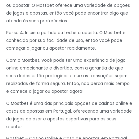
ou apostar. O Mostbet oferece uma variedade de opções
de jogos e apostas, então você pode encontrar algo que
atenda às suas preferências.
Passo 4: Inicie a partida ou feche a aposta. O Mostbet é
conhecido por sua facilidade de uso, então você pode
começar a jogar ou apostar rapidamente.
Com o Mostbet, você pode ter uma experiência de jogo
online emocionante e divertida, com a garantia de que
seus dados estão protegidos e que as transações sejam
realizadas de forma segura. Então, não perca mais tempo
e comece a jogar ou apostar agora!
O Mostbet é uma das principais opções de casinos online e
casas de apostas em Portugal, oferecendo uma variedade
de jogos de azar e apostas esportivas para os seus
clientes.
Mostbet – Casino Online e Casa de Apostas em Portugal