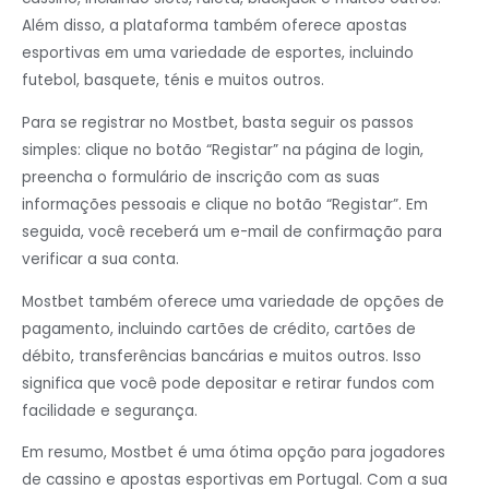
Além disso, a plataforma também oferece apostas
esportivas em uma variedade de esportes, incluindo
futebol, basquete, ténis e muitos outros.
Para se registrar no Mostbet, basta seguir os passos
simples: clique no botão “Registar” na página de login,
preencha o formulário de inscrição com as suas
informações pessoais e clique no botão “Registar”. Em
seguida, você receberá um e-mail de confirmação para
verificar a sua conta.
Mostbet também oferece uma variedade de opções de
pagamento, incluindo cartões de crédito, cartões de
débito, transferências bancárias e muitos outros. Isso
significa que você pode depositar e retirar fundos com
facilidade e segurança.
Em resumo, Mostbet é uma ótima opção para jogadores
de cassino e apostas esportivas em Portugal. Com a sua