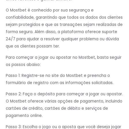
O Mostbet é conhecido por sua segurança e
confiabilidade, garantindo que todos os dados dos clientes
sejam protegidos e que as transações sejam realizadas de
forma segura. Além disso, a plataforma oferece suporte
24/7 para ajudar a resolver qualquer problema ou dúvida
que os clientes possam ter.
Para começar a jogar ou apostar no Mostbet, basta seguir
os passos abaixo:
Passo 1: Registre-se no site do Mostbet e preencha o
formulário de registro com as informações solicitadas.
Passo 2: Faça o depósito para começar a jogar ou apostar.
O Mostbet oferece várias opções de pagamento, incluindo
cartões de crédito, cartões de débito e serviços de
pagamento online.
Passo 3: Escolha o jogo ou a aposta que você deseja jogar