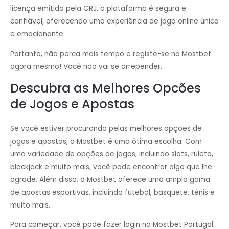
licença emitida pela CRJ, a plataforma é segura e
confiável, oferecendo uma experiência de jogo online única
e emocionante.
Portanto, não perca mais tempo e registe-se no Mostbet
agora mesmo! Você não vai se arrepender.
Descubra as Melhores Opcões
de Jogos e Apostas
Se você estiver procurando pelas melhores opções de
jogos e apostas, o Mostbet é uma ótima escolha. Com
uma variedade de opções de jogos, incluindo slots, ruleta,
blackjack e muito mais, você pode encontrar algo que lhe
agrade. Além disso, o Mostbet oferece uma ampla gama
de apostas esportivas, incluindo futebol, basquete, ténis e
muito mais.
Para começar, você pode fazer login no Mostbet Portugal