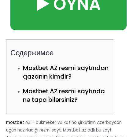
▶️ OYNA
Содержимое
Mostbet AZ rəsmi saytından
qazanın kimdir?
Mostbet AZ rəsmi saytında
nə tapa bilərsiniz?
mostbet
AZ – bukmeker və kazino şirkətinin Azerbaycan
üçün hazırladığı rəsmi sayt. Mostbet.az adlı bu sayt,