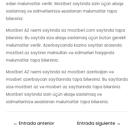
edən məlumatlar verilir. Mostbet saytında sizin üçün əlaqə
saxlamaq və xidmətlərinizə əsaslanan məlumatlar tapa
bilərsiniz.
Mostbet AZ rəsmi saytında siz mostbet.com saytında tapa
bilərsiniz. Bu saytda sizə əlaqə saxlamaq üçün bütün gerekli
məlumatlar verilir. Azerbaycanda kazino saytları arasında
mostbet.az saytının məhsulları və xidmətləri haqqında
məlumatlar tapa bilərsiniz.
Mostbet AZ rəsmi saytında siz mostbet azerbaijan və
mosbet azerbaycan saytlarında tapa bilərsiniz. Bu saytlarda
sizə mostbet az və mosbet az saytlarında tapa bilərsiniz.
Mostbet saytında sizin üçün əlaqə saxlamaq və
xidmətlərinizə əsaslanan məlumatlar tapa bilərsiniz.
←
Entrada anterior
Entrada siguiente
→