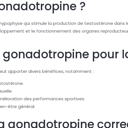
gonadotropine ?
hypophyse qui stimule la production de testostérone dans l
veloppement et le fonctionnement des organes reproducteurs,
a gonadotropine pour l
peut apporter divers bénéfices, notamment :
estostérone.
xuelle.
élioration des performances sportives.
ien-être général.
la gonadotropine corr