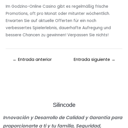
Im Godzino-Online Casino gibt es regelmäßig frische
Promotions, oft pro Monat oder mitunter wöchentlich.
Erwarten Sie auf aktuelle Offerten für ein noch
verbessertes Spielerlebnis, dauerhafte Aufregung und
bessere Chancen zu gewinnen! Verpassen Sie nichts!
←
Entrada anterior
Entrada siguiente
→
Silincode
Innovación y Desarrollo de Calidad y Garantía para
proporcionarte a ti y tu familia, Seguridad,