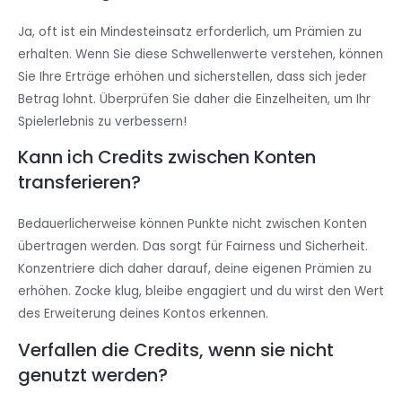
Ja, oft ist ein Mindesteinsatz erforderlich, um Prämien zu
erhalten. Wenn Sie diese Schwellenwerte verstehen, können
Sie Ihre Erträge erhöhen und sicherstellen, dass sich jeder
Betrag lohnt. Überprüfen Sie daher die Einzelheiten, um Ihr
Spielerlebnis zu verbessern!
Kann ich Credits zwischen Konten
transferieren?
Bedauerlicherweise können Punkte nicht zwischen Konten
übertragen werden. Das sorgt für Fairness und Sicherheit.
Konzentriere dich daher darauf, deine eigenen Prämien zu
erhöhen. Zocke klug, bleibe engagiert und du wirst den Wert
des Erweiterung deines Kontos erkennen.
Verfallen die Credits, wenn sie nicht
genutzt werden?