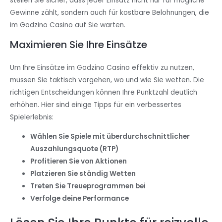
stellen Sie sicher, dass jeder Einsatz nicht nur für mögliche
Gewinne zählt, sondern auch für kostbare Belohnungen, die
im Godzino Casino auf Sie warten.
Maximieren Sie Ihre Einsätze
Um Ihre Einsätze im Godzino Casino effektiv zu nutzen,
müssen Sie taktisch vorgehen, wo und wie Sie wetten. Die
richtigen Entscheidungen können Ihre Punktzahl deutlich
erhöhen. Hier sind einige Tipps für ein verbessertes
Spielerlebnis:
Wählen Sie Spiele mit überdurchschnittlicher
Auszahlungsquote (RTP)
Profitieren Sie von Aktionen
Platzieren Sie ständig Wetten
Treten Sie Treueprogrammen bei
Verfolge deine Performance