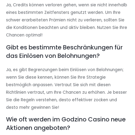
Ja, Credits können verloren gehen, wenn sie nicht innerhalb
eines bestimmten Zeitfensters genutzt werden. Um Ihre
schwer erarbeiteten Prämien nicht zu verlieren, sollten Sie
die Konditionen beachten und aktiv bleiben. Nutzen Sie Ihre
Chancen optimal!
Gibt es bestimmte Beschränkungen für
das Einlösen von Belohnungen?
Ja, es gibt Begrenzungen beim Einlösen von Belohnungen;
wenn Sie diese kennen, können Sie Ihre Strategie
bestmöglich anpassen. Vertraut Sie sich mit diesen
Richtlinien vertraut, um Ihre Chancen zu erhöhen. Je besser
Sie die Regeln verstehen, desto effektiver zocken und
desto mehr gewinnen Sie!
Wie oft werden im Godzino Casino neue
Aktionen angeboten?