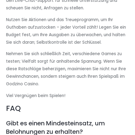
den Live-Chat-Support für schnelle Unterstützung und
scheuen Sie nicht, Anfragen zu stellen.
Nutzen Sie Aktionen und das Treueprogramm, um Ihr
Guthaben aufzustocken – jeder Vorteil zählt! Legen Sie ein
Budget fest, um Ihre Ausgaben zu überwachen, und halten
Sie sich daran; Selbstkontrolle ist der Schlüssel.
Nehmen Sie sich schließlich Zeit, verschiedene Games zu
testen; Vielfalt sorgt für anhaltende Spannung. Wenn Sie
diese Ratschläge beherzigen, maximieren Sie nicht nur Ihre
Gewinnchancen, sondern steigern auch Ihren Spielspaß im
Godzino Casino.
Viel Vergnügen beim Spielen!
FAQ
Gibt es einen Mindesteinsatz, um
Belohnungen zu erhalten?