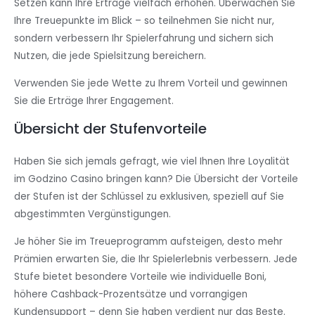
Setzen kann Ihre Erträge vielfach erhöhen. Überwachen Sie
Ihre Treuepunkte im Blick – so teilnehmen Sie nicht nur,
sondern verbessern Ihr Spielerfahrung und sichern sich
Nutzen, die jede Spielsitzung bereichern.
Verwenden Sie jede Wette zu Ihrem Vorteil und gewinnen
Sie die Erträge Ihrer Engagement.
Übersicht der Stufenvorteile
Haben Sie sich jemals gefragt, wie viel Ihnen Ihre Loyalität
im Godzino Casino bringen kann? Die Übersicht der Vorteile
der Stufen ist der Schlüssel zu exklusiven, speziell auf Sie
abgestimmten Vergünstigungen.
Je höher Sie im Treueprogramm aufsteigen, desto mehr
Prämien erwarten Sie, die Ihr Spielerlebnis verbessern. Jede
Stufe bietet besondere Vorteile wie individuelle Boni,
höhere Cashback-Prozentsätze und vorrangigen
Kundensupport – denn Sie haben verdient nur das Beste.