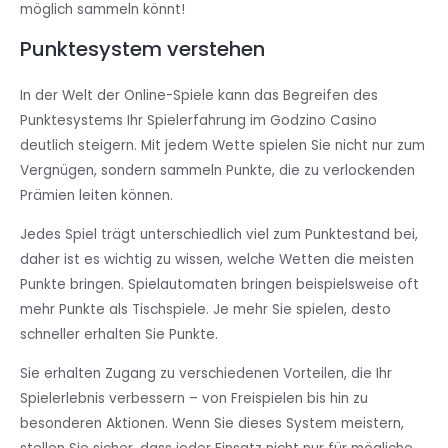
möglich sammeln könnt!
Punktesystem verstehen
In der Welt der Online-Spiele kann das Begreifen des
Punktesystems Ihr Spielerfahrung im Godzino Casino
deutlich steigern. Mit jedem Wette spielen Sie nicht nur zum
Vergnügen, sondern sammeln Punkte, die zu verlockenden
Prämien leiten können.
Jedes Spiel trägt unterschiedlich viel zum Punktestand bei,
daher ist es wichtig zu wissen, welche Wetten die meisten
Punkte bringen. Spielautomaten bringen beispielsweise oft
mehr Punkte als Tischspiele. Je mehr Sie spielen, desto
schneller erhalten Sie Punkte.
Sie erhalten Zugang zu verschiedenen Vorteilen, die Ihr
Spielerlebnis verbessern – von Freispielen bis hin zu
besonderen Aktionen. Wenn Sie dieses System meistern,