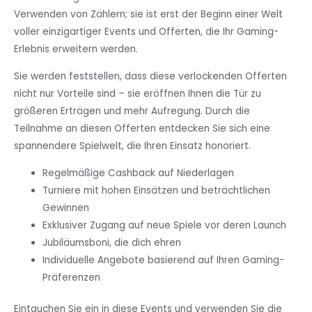
Verwenden von Zählern; sie ist erst der Beginn einer Welt
voller einzigartiger Events und Offerten, die Ihr Gaming-
Erlebnis erweitern werden.
Sie werden feststellen, dass diese verlockenden Offerten
nicht nur Vorteile sind – sie eröffnen Ihnen die Tür zu
größeren Erträgen und mehr Aufregung. Durch die
Teilnahme an diesen Offerten entdecken Sie sich eine
spannendere Spielwelt, die Ihren Einsatz honoriert.
Regelmäßige Cashback auf Niederlagen
Turniere mit hohen Einsätzen und beträchtlichen
Gewinnen
Exklusiver Zugang auf neue Spiele vor deren Launch
Jubiläumsboni, die dich ehren
Individuelle Angebote basierend auf Ihren Gaming-
Präferenzen
Eintauchen Sie ein in diese Events und verwenden Sie die