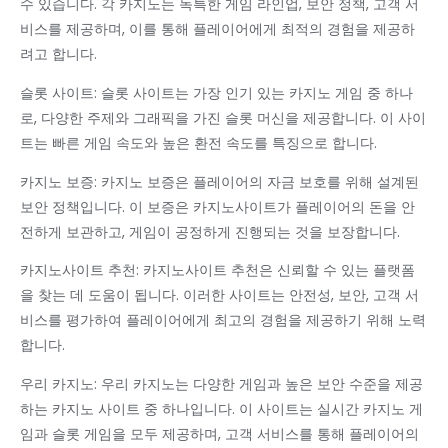
수 있습니다. 각 카지노는 독특한 게임 라인업, 보안 정책, 고객 서
비스를 제공하며, 이를 통해 플레이어에게 최적의 경험을 제공하
려고 합니다.
슬롯 사이트: 슬롯 사이트는 가장 인기 있는 카지노 게임 중 하나
로, 다양한 주제와 그래픽을 가진 슬롯 머신을 제공합니다. 이 사이
트는 빠른 게임 속도와 높은 환전 속도를 특징으로 합니다.
카지노 보증: 카지노 보증은 플레이어의 자금 보호를 위해 설계된
보안 정책입니다. 이 보증은 카지노사이트가 플레이어의 돈을 안
전하게 보관하고, 게임이 공정하게 진행되는 것을 보장합니다.
카지노사이트 추천: 카지노사이트 추천은 신뢰할 수 있는 플랫폼
을 찾는 데 도움이 됩니다. 이러한 사이트는 안전성, 보안, 고객 서
비스를 평가하여 플레이어에게 최고의 경험을 제공하기 위해 노력
합니다.
우리 카지노: 우리 카지노는 다양한 게임과 높은 보안 수준을 제공
하는 카지노 사이트 중 하나입니다. 이 사이트는 실시간 카지노 게
임과 슬롯 게임을 모두 제공하며, 고객 서비스를 통해 플레이어의