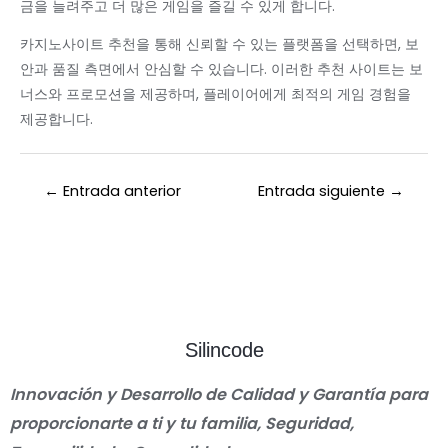
금을 늘려주고 더 많은 게임을 즐길 수 있게 합니다.
카지노사이트 추천을 통해 신뢰할 수 있는 플랫폼을 선택하면, 보
안과 품질 측면에서 안심할 수 있습니다. 이러한 추천 사이트는 보
너스와 프로모션을 제공하며, 플레이어에게 최적의 게임 경험을
제공합니다.
←
Entrada anterior
Entrada siguiente
→
Silincode
Innovación y Desarrollo de Calidad y Garantía para
proporcionarte a ti y tu familia, Seguridad,