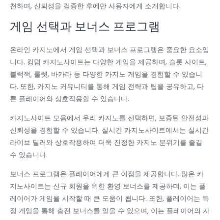
천하며, 신뢰성을 검증한 후에만 사용자에게 소개합니다.
게임 선택과 보너스 프로그램
온라인 카지노에서 게임 선택과 보너스 프로그램은 중요한 요소입
니다. 킹덤 카지노사이트는 다양한 게임을 제공하며, 슬롯 사이트,
블랙잭, 룰렛, 바카라 등 다양한 카지노 게임을 경험할 수 있습니
다. 또한, 카지노 커뮤니티를 통해 게임 전략과 팁을 공유하고, 다
른 플레이어와 상호작용할 수 있습니다.
카지노사이트 모음에서 우리 카지노를 선택하면, 보증된 안전성과
신뢰성을 경험할 수 있습니다. 실시간 카지노사이트에서는 실시간
라이브 딜러와 상호작용하여 더욱 진정한 카지노 분위기를 즐길
수 있습니다.
보너스 프로그램은 플레이어에게 큰 이점을 제공합니다. 많은 카
지노사이트는 신규 회원을 위한 환영 보너스를 제공하며, 이는 플
레이어가 게임을 시작할 때 큰 도움이 됩니다. 또한, 플레이어는 특
정 게임을 통해 충전 보너스를 얻을 수 있으며, 이는 플레이어의 자