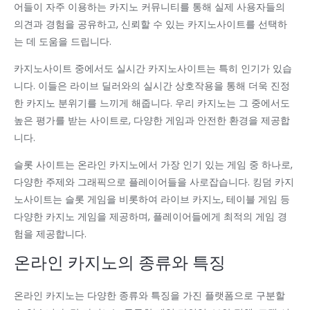
어들이 자주 이용하는 카지노 커뮤니티를 통해 실제 사용자들의
의견과 경험을 공유하고, 신뢰할 수 있는 카지노사이트를 선택하
는 데 도움을 드립니다.
카지노사이트 중에서도 실시간 카지노사이트는 특히 인기가 있습
니다. 이들은 라이브 딜러와의 실시간 상호작용을 통해 더욱 진정
한 카지노 분위기를 느끼게 해줍니다. 우리 카지노는 그 중에서도
높은 평가를 받는 사이트로, 다양한 게임과 안전한 환경을 제공합
니다.
슬롯 사이트는 온라인 카지노에서 가장 인기 있는 게임 중 하나로,
다양한 주제와 그래픽으로 플레이어들을 사로잡습니다. 킹덤 카지
노사이트는 슬롯 게임을 비롯하여 라이브 카지노, 테이블 게임 등
다양한 카지노 게임을 제공하며, 플레이어들에게 최적의 게임 경
험을 제공합니다.
온라인 카지노의 종류와 특징
온라인 카지노는 다양한 종류와 특징을 가진 플랫폼으로 구분할