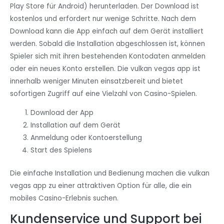
Play Store für Android) herunterladen. Der Download ist
kostenlos und erfordert nur wenige Schritte. Nach dem
Download kann die App einfach auf dem Gerät installiert
werden. Sobald die Installation abgeschlossen ist, können
Spieler sich mit ihren bestehenden Kontodaten anmelden
oder ein neues Konto erstellen. Die vulkan vegas app ist
innerhalb weniger Minuten einsatzbereit und bietet
sofortigen Zugriff auf eine Vielzahl von Casino-Spielen.
Download der App
Installation auf dem Gerät
Anmeldung oder Kontoerstellung
Start des Spielens
Die einfache Installation und Bedienung machen die vulkan
vegas app zu einer attraktiven Option für alle, die ein
mobiles Casino-Erlebnis suchen.
Kundenservice und Support bei