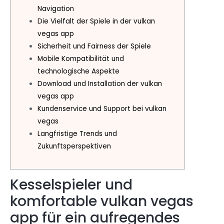
Navigation
Die Vielfalt der Spiele in der vulkan
vegas app
Sicherheit und Fairness der Spiele
Mobile Kompatibilität und
technologische Aspekte
Download und Installation der vulkan
vegas app
Kundenservice und Support bei vulkan
vegas
Langfristige Trends und
Zukunftsperspektiven
Kesselspieler und
komfortable vulkan vegas
app für ein aufregendes