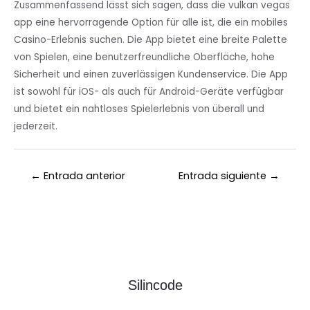
Zusammenfassend lässt sich sagen, dass die vulkan vegas
app eine hervorragende Option für alle ist, die ein mobiles
Casino-Erlebnis suchen. Die App bietet eine breite Palette
von Spielen, eine benutzerfreundliche Oberfläche, hohe
Sicherheit und einen zuverlässigen Kundenservice. Die App
ist sowohl für iOS- als auch für Android-Geräte verfügbar
und bietet ein nahtloses Spielerlebnis von überall und
jederzeit.
←
Entrada anterior
Entrada siguiente
→
Silincode