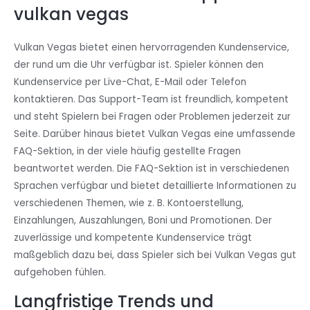
vulkan vegas
Vulkan Vegas bietet einen hervorragenden Kundenservice,
der rund um die Uhr verfügbar ist. Spieler können den
Kundenservice per Live-Chat, E-Mail oder Telefon
kontaktieren. Das Support-Team ist freundlich, kompetent
und steht Spielern bei Fragen oder Problemen jederzeit zur
Seite. Darüber hinaus bietet Vulkan Vegas eine umfassende
FAQ-Sektion, in der viele häufig gestellte Fragen
beantwortet werden. Die FAQ-Sektion ist in verschiedenen
Sprachen verfügbar und bietet detaillierte Informationen zu
verschiedenen Themen, wie z. B. Kontoerstellung,
Einzahlungen, Auszahlungen, Boni und Promotionen. Der
zuverlässige und kompetente Kundenservice trägt
maßgeblich dazu bei, dass Spieler sich bei Vulkan Vegas gut
aufgehoben fühlen.
Langfristige Trends und