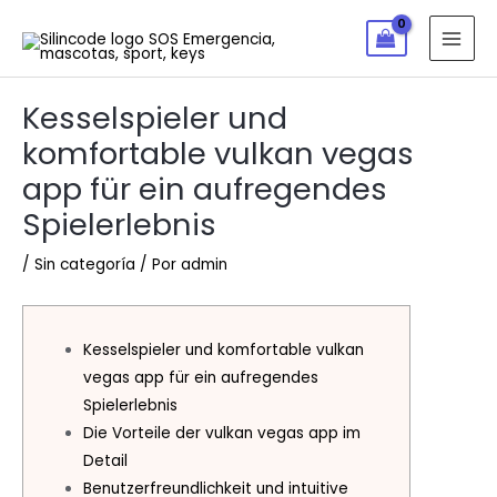
Kesselspieler und
komfortable vulkan vegas
app für ein aufregendes
Spielerlebnis
/
Sin categoría
/ Por
admin
Kesselspieler und komfortable vulkan
vegas app für ein aufregendes
Spielerlebnis
Die Vorteile der vulkan vegas app im
Detail
Benutzerfreundlichkeit und intuitive