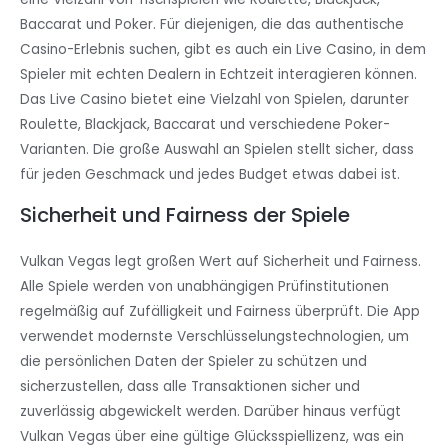
Baccarat und Poker. Für diejenigen, die das authentische
Casino-Erlebnis suchen, gibt es auch ein Live Casino, in dem
Spieler mit echten Dealern in Echtzeit interagieren können.
Das Live Casino bietet eine Vielzahl von Spielen, darunter
Roulette, Blackjack, Baccarat und verschiedene Poker-
Varianten. Die große Auswahl an Spielen stellt sicher, dass
für jeden Geschmack und jedes Budget etwas dabei ist.
Sicherheit und Fairness der Spiele
Vulkan Vegas legt großen Wert auf Sicherheit und Fairness.
Alle Spiele werden von unabhängigen Prüfinstitutionen
regelmäßig auf Zufälligkeit und Fairness überprüft. Die App
verwendet modernste Verschlüsselungstechnologien, um
die persönlichen Daten der Spieler zu schützen und
sicherzustellen, dass alle Transaktionen sicher und
zuverlässig abgewickelt werden. Darüber hinaus verfügt
Vulkan Vegas über eine gültige Glücksspiellizenz, was ein