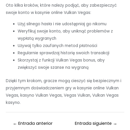
Oto kilka kroków, które należy podjąć, aby zabezpieczyć
swoje konto w kasynie online Vulkan Vegas:
Użyj silnego hasła i nie udostępniaj go nikomu
Weryfikuj swoje konto, aby uniknąć problemów z
wypłatą wygranych
Używaj tylko zaufanych metod płatności
Regularnie sprawdzaj historię swoich transakcji
Skorzystaj z funkcji Vulkan Vegas bonus, aby
zwiększyć swoje szanse na wygraną
Dzięki tym krokom, gracze mogą cieszyć się bezpiecznym i
przyjemnym doświadczeniem gry w kasynie online Vulkan
Vegas, kasyno Vulkan Vegas, Vegas Vulkan, Vulkan Vegas
kasyno.
←
Entrada anterior
Entrada siguiente
→