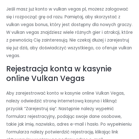
Jeśli masz już konto w vulkan vegas pl, możesz zalogować
się i rozpocząć grę od razu. Pamiętaj, aby skorzystać z
vulkan vegas bonus, który jest dostępny dla nowych graczy.
W vulkan vegas znajdziesz wiele różnych gier i atrakcji, które
z pewnością Cię zainteresują. Nie czekaj dłużej i zarejestruj
się już dziś, aby doświadczyć wszystkiego, co oferuje vulkan
vegas.
Rejestracja konta w kasynie
online Vulkan Vegas
Aby zarejestrować konto w kasynie online Vulkan Vegas,
należy odwiedzić stronę internetową kasyna i kliknąć
przycisk “Zarejestruj się”. Następnie należy wypełnić
formularz rejestracyjny, podając swoje dane osobowe,
takie jak imię, nazwisko, adres e-mail i hasło. Po wypełnieniu
formularza należy potwierdzić rejestrację, klikając link