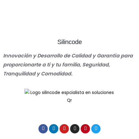
Silincode
Innovación y Desarrollo de Calidad y Garantía para
proporcionarte a ti y tu familia, Seguridad,
Tranquilidad y Comodidad.