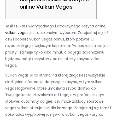
online Vulkan Vegas
Jeśli szukasz wiarygodnego i atrakcyjnego kasyna online,
vulkan vegas
jest doskonałym wyborem. Zarejestruj się już
dziś i odbierz vulkan vegas bonus, który pozwoli Ci
rozpocząć grę z większym kapitałem. Proces rejestracji jest
prosty i zajmuje tylko kilka minut, a po jego zakończeniu
będziesz mógł korzystać z pełnej oferty kasyno vulkan
vegas.
Vulkan vegas 91 to strona, na której znajdziesz wszystkie
niezbędne informacje dotyczące kasyna, w tym vulkan
vegas logowanie, które umożliwia szybki dostęp do
Twojego konta. Niezależnie od tego, czy preferujesz gry
stołowe, automaty do gier, czy może zakłady sportowe,
vegas vulkan oferuje coś dla każdego. Zarejestruj się teraz i
doświadcz wyjątkowej rozrywki w vulkan vegas kasyno.