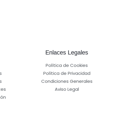
Enlaces Legales
Política de Cookies
s
Política de Privacidad
s
Condiciones Generales
tes
Aviso Legal
ión