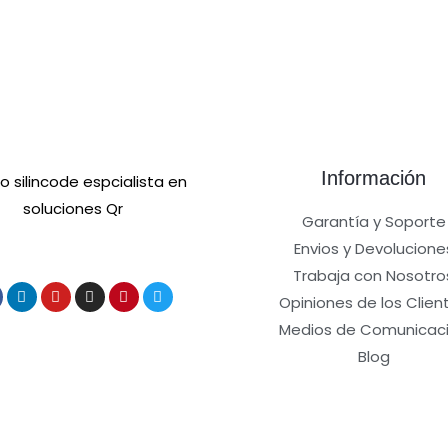
Información
Garantía y Soporte
Envios y Devolucione
Trabaja con Nosotro
Opiniones de los Clien
Medios de Comunicac
Blog