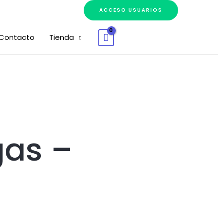
ACCESO USUARIOS
Contacto
Tienda
gas –