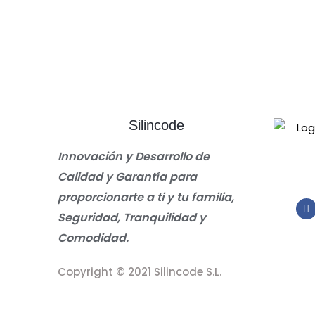
Silincode
Innovación y Desarrollo de
Calidad y Garantía para
proporcionarte a ti y tu familia,
Seguridad, Tranquilidad y
Comodidad.
Copyright © 2021 Silincode S.L.