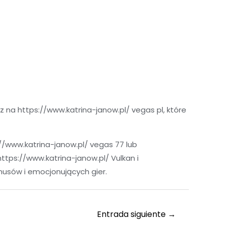
z na https://www.katrina-janow.pl/ vegas pl, które
//www.katrina-janow.pl/ vegas 77 lub
ttps://www.katrina-janow.pl/ Vulkan i
nusów i emocjonujących gier.
Entrada siguiente
→