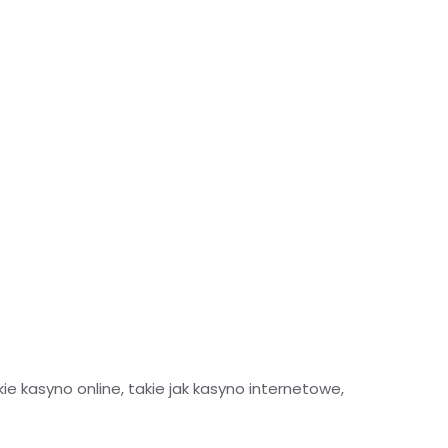
 kasyno online, takie jak kasyno internetowe,