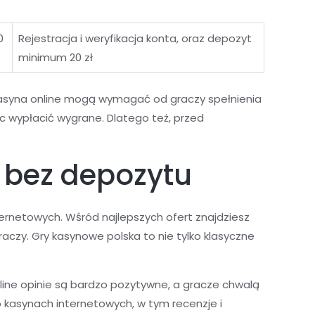
0
Rejestracja i weryfikacja konta, oraz depozyt
minimum 20 zł
kasyna online mogą wymagać od graczy spełnienia
óc wypłacić wygrane. Dlatego też, przed
 bez depozytu
ternetowych. Wśród najlepszych ofert znajdziesz
aczy. Gry kasynowe polska to nie tylko klasyczne
online opinie są bardzo pozytywne, a gracze chwalą
 o kasynach internetowych, w tym recenzje i