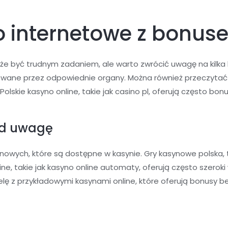
 internetowe z bonus
 być trudnym zadaniem, ale warto zwrócić uwagę na kilka k
ulowane przez odpowiednie organy. Można również przeczytać
. Polskie kasyno online, takie jak casino pl, oferują często 
pod uwagę
owych, które są dostępne w kasynie. Gry kasynowe polska, tak
ine, takie jak kasyno online automaty, oferują często szero
ę z przykładowymi kasynami online, które oferują bonusy b