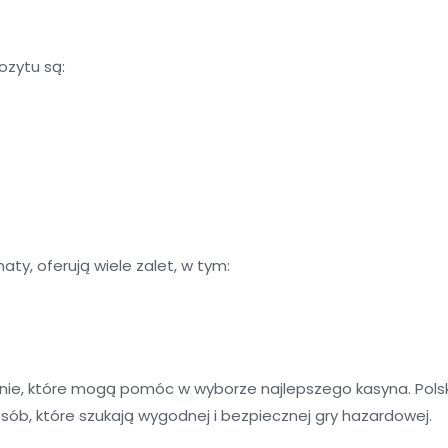
zytu są:
aty, oferują wiele zalet, w tym:
nie, które mogą pomóc w wyborze najlepszego kasyna. Polskie
osób, które szukają wygodnej i bezpiecznej gry hazardowej.