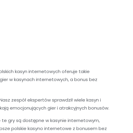
olskich kasyn internetowych oferuje takie
gier w kasynach internetowych, a bonus bez
Nasz zespół ekspertów sprawdził wiele kasyn i
szukają emocjonujących gier i atrakcyjnych bonusów.
ie te gry są dostępne w kasynie internetowym,
jlepsze polskie kasyno internetowe z bonusem bez