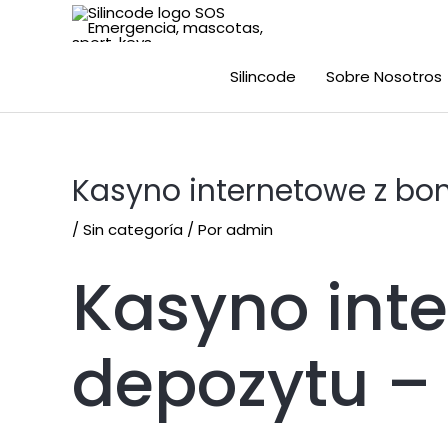
Silincode
Sobre Nosotros
Kasyno internetowe z bon
/
Sin categoría
/ Por
admin
Kasyno int
depozytu – 