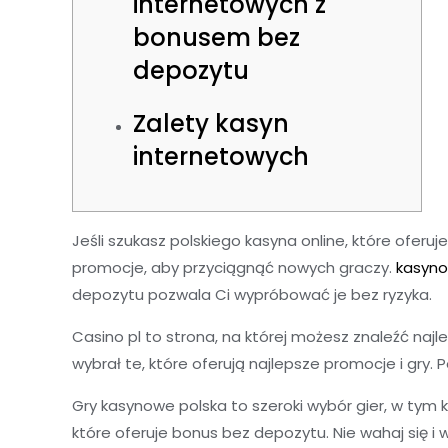
internetowych z
bonusem bez
depozytu
Zalety kasyn
internetowych
Jeśli szukasz polskiego kasyna online, które oferu
promocje, aby przyciągnąć nowych graczy.
kasyno
depozytu pozwala Ci wypróbować je bez ryzyka.
Casino pl to strona, na której możesz znaleźć naj
wybrał te, które oferują najlepsze promocje i gry. 
Gry kasynowe polska to szeroki wybór gier, w tym 
które oferuje bonus bez depozytu. Nie wahaj się i