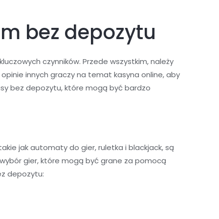
em bez depozytu
luczowych czynników. Przede wszystkim, należy
 opinie innych graczy na temat kasyna online, aby
bonusy bez depozytu, które mogą być bardzo
ie jak automaty do gier, ruletka i blackjack, są
ki wybór gier, które mogą być grane za pomocą
ez depozytu: