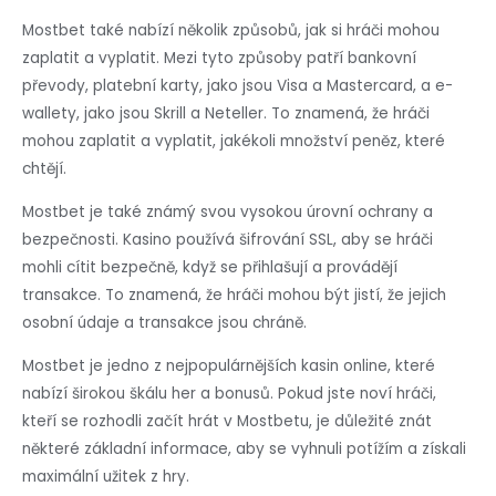
Mostbet také nabízí několik způsobů, jak si hráči mohou
zaplatit a vyplatit. Mezi tyto způsoby patří bankovní
převody, platební karty, jako jsou Visa a Mastercard, a e-
wallety, jako jsou Skrill a Neteller. To znamená, že hráči
mohou zaplatit a vyplatit, jakékoli množství peněz, které
chtějí.
Mostbet je také známý svou vysokou úrovní ochrany a
bezpečnosti. Kasino používá šifrování SSL, aby se hráči
mohli cítit bezpečně, když se přihlašují a provádějí
transakce. To znamená, že hráči mohou být jistí, že jejich
osobní údaje a transakce jsou chráně.
Mostbet je jedno z nejpopulárnějších kasin online, které
nabízí širokou škálu her a bonusů. Pokud jste noví hráči,
kteří se rozhodli začít hrát v Mostbetu, je důležité znát
některé základní informace, aby se vyhnuli potížím a získali
maximální užitek z hry.