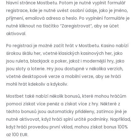
hlavní stránce Mostbetu. Potom je nutné vyplnit formulář
registrace, kde je nutné uvést osobní údaje, jako je jméno,
příjmení, emailová adresa a heslo. Po vyplnění formuláře je
nutné kliknout na tlačítko “Zaregistrovat”, aby se účet
aktivoval.
Po registraci je možné začít hrát v Mostbetu. Kasino nabízí
širokou škálu her, včetně klasických kasinových her, jako
jsou ruleta, blackjack a poker, jakož i modernější hry, jako
jsou sloty a loterie. Hry jsou dostupné v několika verzích,
včetně desktopové verze a mobilní verze, aby se hráči
mohli hrát kdekoliv a kdykoliv.
Mostbet také nabízí několik bonusů, které mohou hráčům
pomoci získat více peněz a získat více z hry. Některé z
těchto bonusů jsou automaticky přiděleny, zatímco jiné je
nutné aktivovat, když hráči splní určité podmínky. Například,
když hráči provedou první vklad, mohou získat bonus 100%
až 100 EUR.