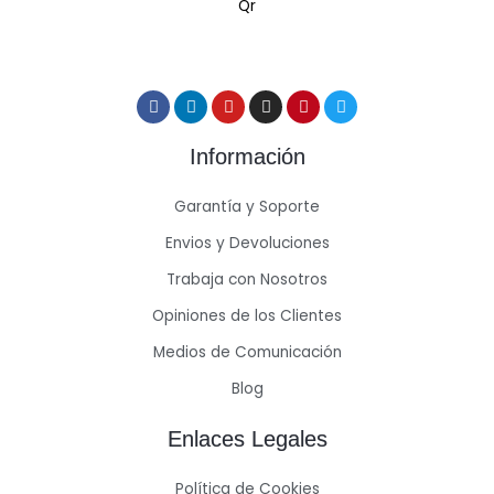
Información
Garantía y Soporte
Envios y Devoluciones
Trabaja con Nosotros
Opiniones de los Clientes
Medios de Comunicación
Blog
Enlaces Legales
Política de Cookies