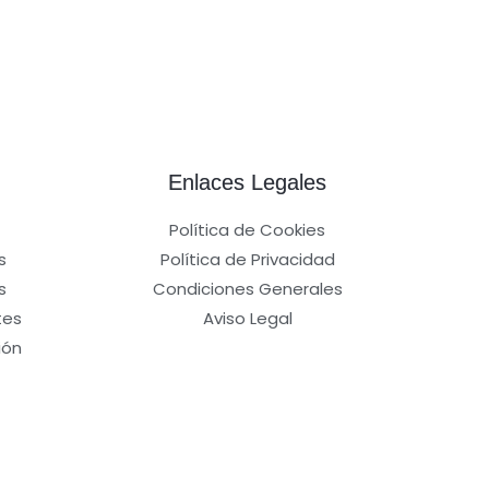
Enlaces Legales
Política de Cookies
s
Política de Privacidad
s
Condiciones Generales
tes
Aviso Legal
ión