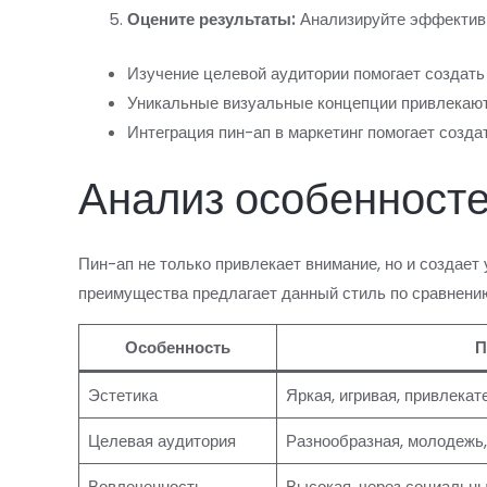
Оцените результаты:
Анализируйте эффективн
Изучение целевой аудитории помогает создать
Уникальные визуальные концепции привлекают
Интеграция пин-ап в маркетинг помогает созда
Анализ особенносте
Пин-ап не только привлекает внимание, но и создает
преимущества предлагает данный стиль по сравнени
Особенность
П
Эстетика
Яркая, игривая, привлекат
Целевая аудитория
Разнообразная, молодежь,
Вовлеченность
Высокая, через социальны