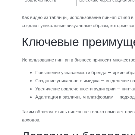
Как видно из таблицы, использование пин-ап стиля 
создают уникальные визуальные образы, которые за
Ключевые преимуще
Использование пин-ап в бизнесе приносит множество
Повышение узнаваемости бренда — яркие обра
Создание уникального имиджа — выделение на
Увеличение вовлеченности аудитории — пин-а
Адаптация к различным платформам — подход
Таким образом, стиль пин-ап не только помогает при
доходов.