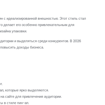
ин с идеализированной внешностью. Этот стиль стал
то делает его особенно привлекательным для
изайна упаковки.
удитории и выделяться среди конкурентов. В 2026
 повысить доходы бизнеса.
т.
ап, которые ярко выделяются.
 на сайте для привлечения аудитории.
ы в стиле пин-ап.