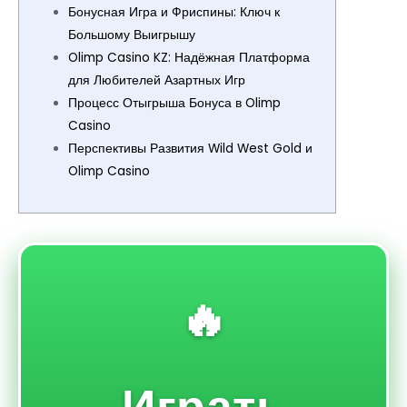
Бонусная Игра и Фриспины: Ключ к
Большому Выигрышу
Olimp Casino KZ: Надёжная Платформа
для Любителей Азартных Игр
Процесс Отыгрыша Бонуса в Olimp
Casino
Перспективы Развития Wild West Gold и
Olimp Casino
🔥
Играть