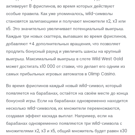
активирует 8 фриспинов, во время которых действуют
особые правила. Как уже упоминалось, wild-символы
становятся залипающими и получают множители x2, x3 или
x5. Это значительно увеличивает потенциальный выигрыш.
Каждые три новых скаттера, выпавших во время фриспинов,
добавляют +4 дополнительных вращения, что позволяет
продлить бонусный раунд и увеличить шансы на крупный
выигрыш. Максимальный выигрыш в слоте Wild West Gold
может достигать x10 000 от ставки, что делает его одним из
самых прибыльных игровых автоматов в Olimp Casino.
Во время фриспинов каждый новый wild-символ, который
появляется на барабанах, остаётся на своём месте до конца
бонусной игры. Если на барабанах одновременно находится
несколько wild-символов, их множители перемножаются,
создавая эффект каскада выплат. Например, если на
барабанах одновременно появляются три wild-символа с
множителями x2, x3 и x5, общий множитель будет равен x30