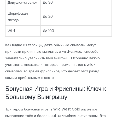
Девушка-стрелок
До 30
Шерифская
До 20
звезда
Wild
До 100
Как видно из таблицы, даже обычные символы могут
принести приличные выплаты, а wild-символ способен
значительно увеличить ваш выигрыш. Особенно важно
учитывать множители, которые применяются к wild-
символам во время фриспинов, что делает этот раунд
самым прибыльным в слоте.
Бонусная Игра и Фриспины: Ключ к
Большому Выигрышу
Триггером бонусной игры в Wild West Gold является
выпадение трёх и более scatter-эмблем с фургоном. Это