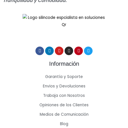
Tranquilidad y Comodidad.
Información
Garantía y Soporte
Envios y Devoluciones
Trabaja con Nosotros
Opiniones de los Clientes
Medios de Comunicación
Blog