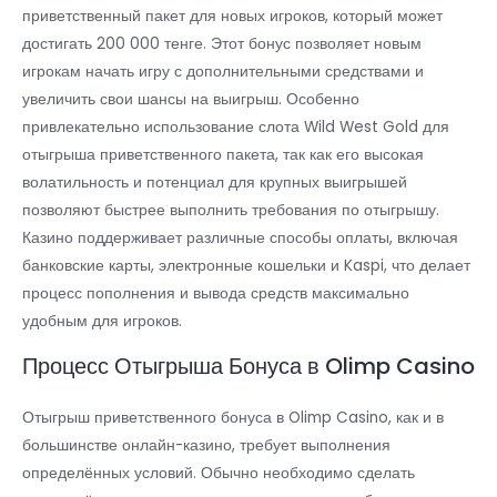
приветственный пакет для новых игроков, который может
достигать 200 000 тенге. Этот бонус позволяет новым
игрокам начать игру с дополнительными средствами и
увеличить свои шансы на выигрыш. Особенно
привлекательно использование слота Wild West Gold для
отыгрыша приветственного пакета, так как его высокая
волатильность и потенциал для крупных выигрышей
позволяют быстрее выполнить требования по отыгрышу.
Казино поддерживает различные способы оплаты, включая
банковские карты, электронные кошельки и Kaspi, что делает
процесс пополнения и вывода средств максимально
удобным для игроков.
Процесс Отыгрыша Бонуса в Olimp Casino
Отыгрыш приветственного бонуса в Olimp Casino, как и в
большинстве онлайн-казино, требует выполнения
определённых условий. Обычно необходимо сделать