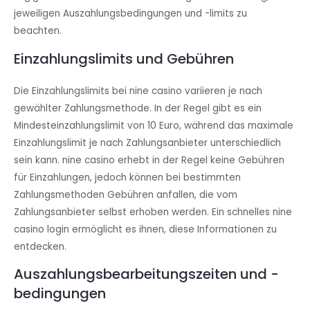
jeweiligen Auszahlungsbedingungen und -limits zu
beachten.
Einzahlungslimits und Gebühren
Die Einzahlungslimits bei nine casino variieren je nach
gewählter Zahlungsmethode. In der Regel gibt es ein
Mindesteinzahlungslimit von 10 Euro, während das maximale
Einzahlungslimit je nach Zahlungsanbieter unterschiedlich
sein kann. nine casino erhebt in der Regel keine Gebühren
für Einzahlungen, jedoch können bei bestimmten
Zahlungsmethoden Gebühren anfallen, die vom
Zahlungsanbieter selbst erhoben werden. Ein schnelles nine
casino login ermöglicht es ihnen, diese Informationen zu
entdecken.
Auszahlungsbearbeitungszeiten und -
bedingungen