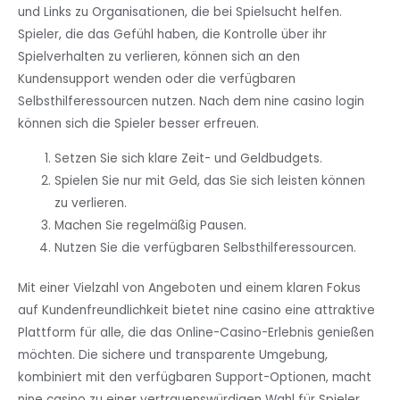
und Links zu Organisationen, die bei Spielsucht helfen.
Spieler, die das Gefühl haben, die Kontrolle über ihr
Spielverhalten zu verlieren, können sich an den
Kundensupport wenden oder die verfügbaren
Selbsthilferessourcen nutzen. Nach dem nine casino login
können sich die Spieler besser erfreuen.
Setzen Sie sich klare Zeit- und Geldbudgets.
Spielen Sie nur mit Geld, das Sie sich leisten können
zu verlieren.
Machen Sie regelmäßig Pausen.
Nutzen Sie die verfügbaren Selbsthilferessourcen.
Mit einer Vielzahl von Angeboten und einem klaren Fokus
auf Kundenfreundlichkeit bietet nine casino eine attraktive
Plattform für alle, die das Online-Casino-Erlebnis genießen
möchten. Die sichere und transparente Umgebung,
kombiniert mit den verfügbaren Support-Optionen, macht
nine casino zu einer vertrauenswürdigen Wahl für Spieler.