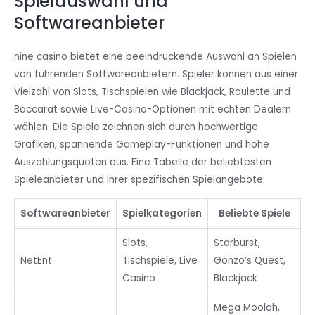
Spielauswahl und
Softwareanbieter
nine casino bietet eine beeindruckende Auswahl an Spielen
von führenden Softwareanbietern. Spieler können aus einer
Vielzahl von Slots, Tischspielen wie Blackjack, Roulette und
Baccarat sowie Live-Casino-Optionen mit echten Dealern
wählen. Die Spiele zeichnen sich durch hochwertige
Grafiken, spannende Gameplay-Funktionen und hohe
Auszahlungsquoten aus. Eine Tabelle der beliebtesten
Spieleanbieter und ihrer spezifischen Spielangebote:
Softwareanbieter
Spielkategorien
Beliebte Spiele
Slots,
Starburst,
NetEnt
Tischspiele, Live
Gonzo’s Quest,
Casino
Blackjack
Mega Moolah,