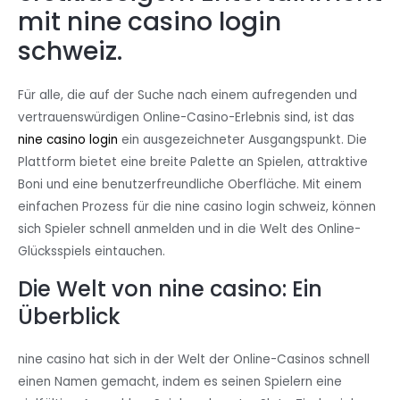
mit nine casino login
schweiz.
Für alle, die auf der Suche nach einem aufregenden und
vertrauenswürdigen Online-Casino-Erlebnis sind, ist das
nine casino login
ein ausgezeichneter Ausgangspunkt. Die
Plattform bietet eine breite Palette an Spielen, attraktive
Boni und eine benutzerfreundliche Oberfläche. Mit einem
einfachen Prozess für die
nine casino login
schweiz, können
sich Spieler schnell anmelden und in die Welt des Online-
Glücksspiels eintauchen.
Die Welt von nine casino: Ein
Überblick
nine casino hat sich in der Welt der Online-Casinos schnell
einen Namen gemacht, indem es seinen Spielern eine