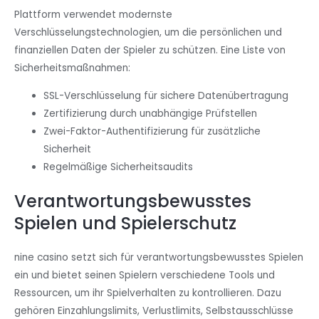
Plattform verwendet modernste
Verschlüsselungstechnologien, um die persönlichen und
finanziellen Daten der Spieler zu schützen. Eine Liste von
Sicherheitsmaßnahmen:
SSL-Verschlüsselung für sichere Datenübertragung
Zertifizierung durch unabhängige Prüfstellen
Zwei-Faktor-Authentifizierung für zusätzliche
Sicherheit
Regelmäßige Sicherheitsaudits
Verantwortungsbewusstes
Spielen und Spielerschutz
nine casino setzt sich für verantwortungsbewusstes Spielen
ein und bietet seinen Spielern verschiedene Tools und
Ressourcen, um ihr Spielverhalten zu kontrollieren. Dazu
gehören Einzahlungslimits, Verlustlimits, Selbstausschlüsse