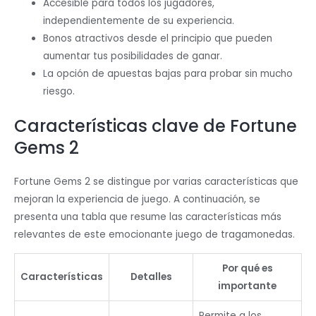
Accesible para todos los jugadores,
independientemente de su experiencia.
Bonos atractivos desde el principio que pueden
aumentar tus posibilidades de ganar.
La opción de apuestas bajas para probar sin mucho
riesgo.
Características clave de Fortune
Gems 2
Fortune Gems 2 se distingue por varias características que
mejoran la experiencia de juego. A continuación, se
presenta una tabla que resume las características más
relevantes de este emocionante juego de tragamonedas.
Por qué es
Características
Detalles
importante
Permite a los