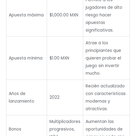
jugadores de alto
Apuesta máxima
$1,000.00 MXN
riesgo hacer
apuestas
significativas.
Atrae a los
principiantes que
Apuesta mínima
$1.00 MXN
quieren probar el
juego sin invertir
mucho.
Recién actualizado
Años de
con características
2022
lanzamiento
modernas y
atractivas.
Multiplicadores
Aumentan las
Bonos
progresivos,
oportunidades de