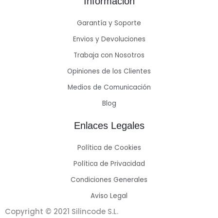
Información
Garantía y Soporte
Envios y Devoluciones
Trabaja con Nosotros
Opiniones de los Clientes
Medios de Comunicación
Blog
Enlaces Legales
Política de Cookies
Política de Privacidad
Condiciones Generales
Aviso Legal
Copyright © 2021 Silincode S.L.