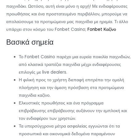
παιχνιδάκι. Ωστόσο, αυτή είναι μόνο η αρχή! Με ενδιαφέρουσες
προωθήσεις και ένα προστατευμένο περιβάλλον, μπορούμε να
απολαύσουμε τα προτιμώμενα μας παιχνίδια με ηρεμία. Τι άλλο
υπάρχει στον κόσμο του Fonbet Casino;
Fonbet Καζίνο
Βασικά σημεία
Το Fonbet Casino παρέχει μια ευρεία ποικιλία παιχνιδιών,
από κλασικά τραπέζια παιχνίδια μέχρι ενδιαφέρουσες
επιλογές με live dealers.
Η φιλική προς το χρήστη διεπαφή επιτρέπει την ομαλή
πλοήγηση και την άμεση πρόσβαση στα προτιμώμενα
παιχνίδια καζίνο.
Ελκυστικές προωθήσεις και ένα πρόγραμμα
επιβράβευσης επιβράβευσης αυξάνουν την εμπλοκή και
τον ενδιαφέρον των χρηστών.
Τα υπερσύγχρονα μέτρα ασφαλείας εγγυώνται ότι τα
προσωπικά και οικονομικά δεδομένα παραμένουν