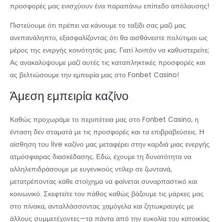
προσφορές μας ενισχύουν ένα παραπάνω επίπεδο απόλαυσης!
Πιστεύουμε ότι πρέπει να κάνουμε το ταξίδι σας μαζί μας
ανεπανάληπτο, εξασφαλίζοντας ότι θα αισθάνεστε πολύτιμοι ως
μέρος της ενεργής κοινότητάς μας. Γιατί λοιπόν να καθυστερείτε;
Ας ανακαλύψουμε μαζί αυτές τις καταπληκτικές προσφορές και
ας βελτιώσουμε την εμπειρία μας στο Fonbet Casino!
Άμεση εμπειρία καζίνο
Καθώς προχωράμε το περιπέτεια μας στο Fonbet Casino, η
ένταση δεν σταματά με τις προσφορές και τα επιβραβεύσεις. Η
αίσθηση του live καζίνο μας μεταφέρει στην καρδιά μιας ενεργής
ατμόσφαιρας διασκέδασης. Εδώ, έχουμε τη δυνατότητα να
αλληλεπιδράσουμε με ευγενικούς ντίλερ σε ζωντανά,
μετατρέποντας κάθε στοίχημα να φαίνεται συναρπαστικό και
κοινωνικό. Σκεφτείτε τον πάθος καθώς βάζουμε τις μάρκες μας
στο πίνακα, ανταλλάσσοντας χαμόγελα και ζητωκραυγές με
άλλους συμμετέχοντες—τα πάντα από την ευκολία του κατοικίας