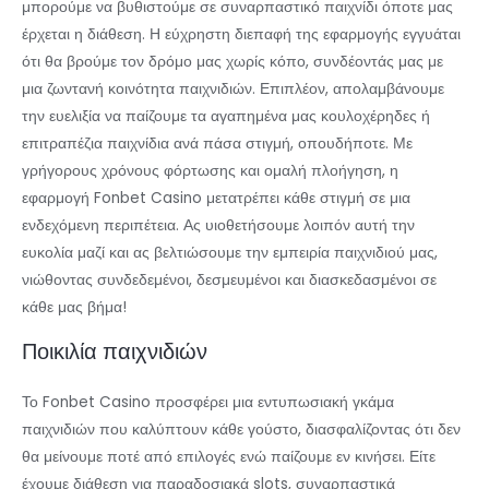
μπορούμε να βυθιστούμε σε συναρπαστικό παιχνίδι όποτε μας
έρχεται η διάθεση. Η εύχρηστη διεπαφή της εφαρμογής εγγυάται
ότι θα βρούμε τον δρόμο μας χωρίς κόπο, συνδέοντάς μας με
μια ζωντανή κοινότητα παιχνιδιών. Επιπλέον, απολαμβάνουμε
την ευελιξία να παίζουμε τα αγαπημένα μας κουλοχέρηδες ή
επιτραπέζια παιχνίδια ανά πάσα στιγμή, οπουδήποτε. Με
γρήγορους χρόνους φόρτωσης και ομαλή πλοήγηση, η
εφαρμογή Fonbet Casino μετατρέπει κάθε στιγμή σε μια
ενδεχόμενη περιπέτεια. Ας υιοθετήσουμε λοιπόν αυτή την
ευκολία μαζί και ας βελτιώσουμε την εμπειρία παιχνιδιού μας,
νιώθοντας συνδεδεμένοι, δεσμευμένοι και διασκεδασμένοι σε
κάθε μας βήμα!
Ποικιλία παιχνιδιών
Το Fonbet Casino προσφέρει μια εντυπωσιακή γκάμα
παιχνιδιών που καλύπτουν κάθε γούστο, διασφαλίζοντας ότι δεν
θα μείνουμε ποτέ από επιλογές ενώ παίζουμε εν κινήσει. Είτε
έχουμε διάθεση για παραδοσιακά slots, συναρπαστικά