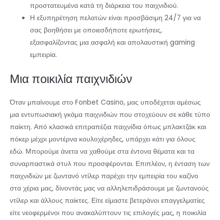
προστατευμένα κατά τη διάρκεια του παιχνιδιού.
Η εξυπηρέτηση πελατών είναι προσβάσιμη 24/7 για να
σας βοηθήσει με οποιεσδήποτε ερωτήσεις,
εξασφαλίζοντας μια ασφαλή και απολαυστική gaming
εμπειρία.
Μια ποικιλία παιχνιδιών
Όταν μπαίνουμε στο Fonbet Casino, μας υποδέχεται αμέσως
μια εντυπωσιακή γκάμα παιχνιδιών που στοχεύουν σε κάθε τύπο
παίκτη. Από κλασικά επιτραπέζια παιχνίδια όπως μπλακτζάκ και
πόκερ μέχρι μοντέρνα κουλοχέρηδες, υπάρχει κάτι για όλους
εδώ. Μπορούμε άνετα να χαθούμε στα έντονα θέματα και τα
συναρπαστικά στυλ που προσφέρονται. Επιπλέον, η ένταση των
παιχνιδιών με ζωντανό ντίλερ παρέχει την εμπειρία του καζίνο
στα χέρια μας, δίνοντάς μας να αλληλεπιδράσουμε με ζωντανούς
ντίλερ και άλλους παίκτες. Είτε είμαστε βετεράνοι επαγγελματίες
είτε νεοφερμένοι που ανακαλύπτουν τις επιλογές μας, η ποικιλία