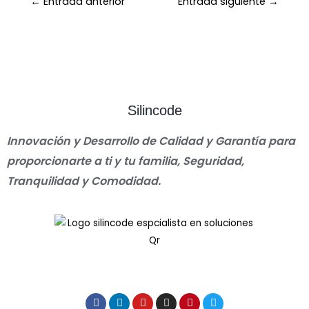
←
Entrada anterior
Entrada siguiente
→
Silincode
Innovación y Desarrollo de Calidad y Garantía para
proporcionarte a ti y tu familia, Seguridad,
Tranquilidad y Comodidad.