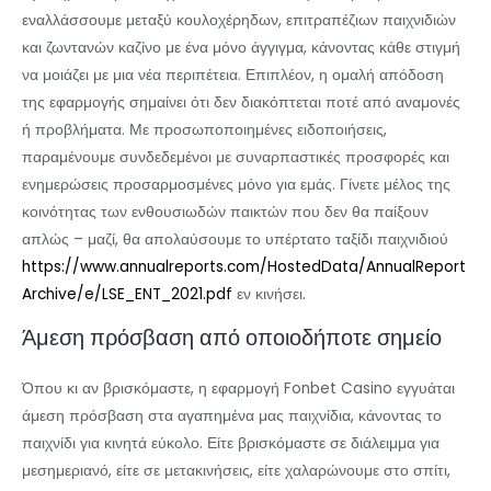
εναλλάσσουμε μεταξύ κουλοχέρηδων, επιτραπέζιων παιχνιδιών
και ζωντανών καζίνο με ένα μόνο άγγιγμα, κάνοντας κάθε στιγμή
να μοιάζει με μια νέα περιπέτεια. Επιπλέον, η ομαλή απόδοση
της εφαρμογής σημαίνει ότι δεν διακόπτεται ποτέ από αναμονές
ή προβλήματα. Με προσωποποιημένες ειδοποιήσεις,
παραμένουμε συνδεδεμένοι με συναρπαστικές προσφορές και
ενημερώσεις προσαρμοσμένες μόνο για εμάς. Γίνετε μέλος της
κοινότητας των ενθουσιωδών παικτών που δεν θα παίξουν
απλώς – μαζί, θα απολαύσουμε το υπέρτατο ταξίδι παιχνιδιού
https://www.annualreports.com/HostedData/AnnualReport
Archive/e/LSE_ENT_2021.pdf
εν κινήσει.
Άμεση πρόσβαση από οποιοδήποτε σημείο
Όπου κι αν βρισκόμαστε, η εφαρμογή Fonbet Casino εγγυάται
άμεση πρόσβαση στα αγαπημένα μας παιχνίδια, κάνοντας το
παιχνίδι για κινητά εύκολο. Είτε βρισκόμαστε σε διάλειμμα για
μεσημεριανό, είτε σε μετακινήσεις, είτε χαλαρώνουμε στο σπίτι,