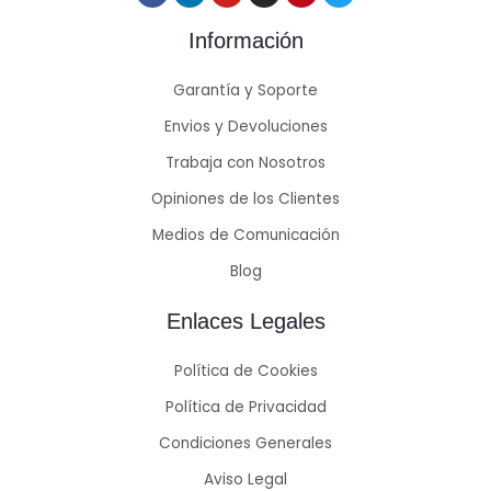
Información
Garantía y Soporte
Envios y Devoluciones
Trabaja con Nosotros
Opiniones de los Clientes
Medios de Comunicación
Blog
Enlaces Legales
Política de Cookies
Política de Privacidad
Condiciones Generales
Aviso Legal