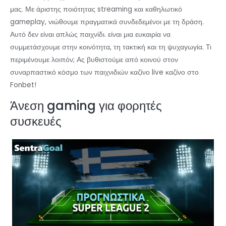
μας. Με άριστης ποιότητας streaming και καθηλωτικό
gameplay, νιώθουμε πραγματικά συνδεδεμένοι με τη δράση.
Αυτό δεν είναι απλώς παιχνίδι. είναι μια ευκαιρία να
συμμετάσχουμε στην κοινότητα, τη τακτική και τη ψυχαγωγία. Τι
περιμένουμε λοιπόν; Ας βυθιστούμε από κοινού στον
συναρπαστικό κόσμο των παιχνιδιών καζίνο live καζίνο στο
Fonbet!
Άνεση gaming για φορητές
συσκευές