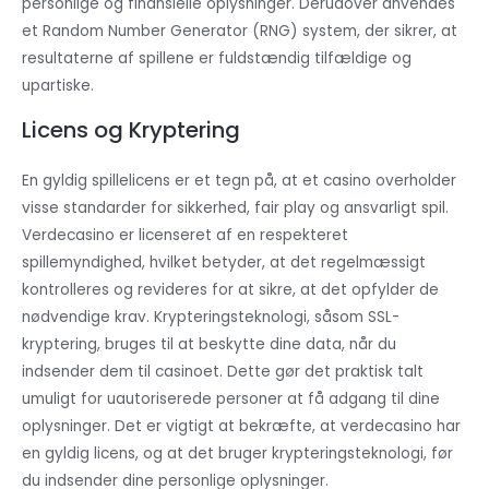
personlige og finansielle oplysninger. Derudover anvendes
et Random Number Generator (RNG) system, der sikrer, at
resultaterne af spillene er fuldstændig tilfældige og
upartiske.
Licens og Kryptering
En gyldig spillelicens er et tegn på, at et casino overholder
visse standarder for sikkerhed, fair play og ansvarligt spil.
Verdecasino er licenseret af en respekteret
spillemyndighed, hvilket betyder, at det regelmæssigt
kontrolleres og revideres for at sikre, at det opfylder de
nødvendige krav. Krypteringsteknologi, såsom SSL-
kryptering, bruges til at beskytte dine data, når du
indsender dem til casinoet. Dette gør det praktisk talt
umuligt for uautoriserede personer at få adgang til dine
oplysninger. Det er vigtigt at bekræfte, at verdecasino har
en gyldig licens, og at det bruger krypteringsteknologi, før
du indsender dine personlige oplysninger.