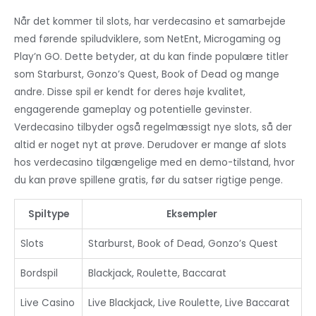
Når det kommer til slots, har verdecasino et samarbejde
med førende spiludviklere, som NetEnt, Microgaming og
Play’n GO. Dette betyder, at du kan finde populære titler
som Starburst, Gonzo’s Quest, Book of Dead og mange
andre. Disse spil er kendt for deres høje kvalitet,
engagerende gameplay og potentielle gevinster.
Verdecasino tilbyder også regelmæssigt nye slots, så der
altid er noget nyt at prøve. Derudover er mange af slots
hos verdecasino tilgængelige med en demo-tilstand, hvor
du kan prøve spillene gratis, før du satser rigtige penge.
Spiltype
Eksempler
Slots
Starburst, Book of Dead, Gonzo’s Quest
Bordspil
Blackjack, Roulette, Baccarat
Live Casino
Live Blackjack, Live Roulette, Live Baccarat