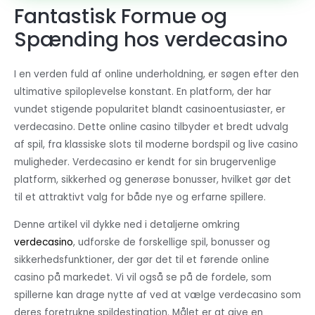
Fantastisk Formue og
Spænding hos verdecasino
I en verden fuld af online underholdning, er søgen efter den
ultimative spiloplevelse konstant. En platform, der har
vundet stigende popularitet blandt casinoentusiaster, er
verdecasino. Dette online casino tilbyder et bredt udvalg
af spil, fra klassiske slots til moderne bordspil og live casino
muligheder. Verdecasino er kendt for sin brugervenlige
platform, sikkerhed og generøse bonusser, hvilket gør det
til et attraktivt valg for både nye og erfarne spillere.
Denne artikel vil dykke ned i detaljerne omkring
verdecasino
, udforske de forskellige spil, bonusser og
sikkerhedsfunktioner, der gør det til et førende online
casino på markedet. Vi vil også se på de fordele, som
spillerne kan drage nytte af ved at vælge verdecasino som
deres foretrukne spildestination. Målet er at give en