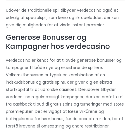
Udover de traditionelle spil tilbyder verdecasino også et
udvalg af specialspil, som keno og skrabelodder, der kan
give dig muligheden for at vinde instant præmier.
Generøse Bonusser og
Kampagner hos verdecasino
verdecasino er kendt for at tilbyde generøse bonusser og
kampagner til både nye og eksisterende spillere.
Velkomstbonussen er typisk en kombination af en
indskudsbonus og gratis spins, der giver dig en ekstra
startkapital til at udforske casinoet. Derudover tilbyder
verdecasino regelmæssigt kampagner, der kan omfatte alt
fra cashback tilbud til gratis spins og turneringer med store
præmiepuljer. Det er vigtigt at læse vilkårene og
betingelserne for hver bonus, før du accepterer den, for at
forstå kravene til omsætning og andre restriktioner.