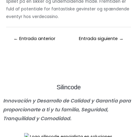
spillet på en sikker og underholdende måde. Fremtiden er
fuld af potentiale for fantastiske gevinster og spændende
eventyr hos verdecasino.
←
Entrada anterior
Entrada siguiente
→
Silincode
Innovación y Desarrollo de Calidad y Garantía para
proporcionarte a ti y tu familia, Seguridad,
Tranquilidad y Comodidad.