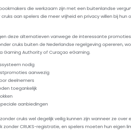
 en bookmakers die werkzaam zijn met een buitenlandse vergun
cruks aan spelers die meer vrijheid en privacy willen bij hun
en deze alternatieven vanwege de interessante promoties,
onder cruks buiten de Nederlandse regelgeving opereren, w
lta Gaming Authority of Curaçao eGaming.
ngssysteem nodig
mstpromoties aanwezig
voor deelnemers
den toegankelijk
gokken
speciale aanbiedingen
zonder cruks wel degelijk veilig kunnen zijn wanneer ze over
ook zonder CRUKS-registratie, en spelers moeten hun eigen 