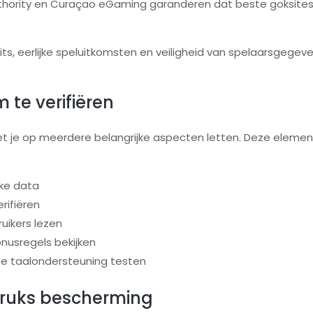
hority en Curaçao eGaming garanderen dat beste goksites 
 eerlijke speluitkomsten en veiligheid van spelaarsgegevens.
 te verifiëren
 je op meerdere belangrijke aspecten letten. Deze element
jke data
rifiëren
uikers lezen
usregels bekijken
e taalondersteuning testen
ruks bescherming