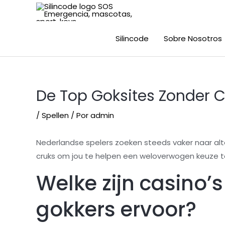
Silincode
Sobre Nosotros
De Top Goksites Zonder C
/
Spellen
/ Por
admin
Nederlandse spelers zoeken steeds vaker naar alt
cruks om jou te helpen een weloverwogen keuze te
Welke zijn casino’
gokkers ervoor?