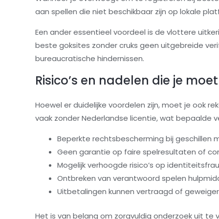
aan spellen die niet beschikbaar zijn op lokale pla
Een ander essentieel voordeel is de vlottere uitke
beste goksites zonder cruks geen uitgebreide ver
bureaucratische hindernissen.
Risico’s en nadelen die je moe
Hoewel er duidelijke voordelen zijn, moet je ook r
vaak zonder Nederlandse licentie, wat bepaalde ve
Beperkte rechtsbescherming bij geschillen 
Geen garantie op faire spelresultaten of co
Mogelijk verhoogde risico’s op identiteitsfra
Ontbreken van verantwoord spelen hulpmid
Uitbetalingen kunnen vertraagd of geweige
Het is van belang om zorgvuldig onderzoek uit te 