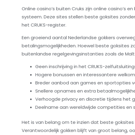
Online casino’s buiten Cruks zijn online casino’s
systeem. Deze sites stellen beste goksites zonder 
het CRUKS-register.
Een groeiend aantal Nederlandse gokkers overweg
betalingsmogelijkheden. Hoewel beste goksites z
buitenlandse regelgevingsinstanties zoals de Ma
Geen inschrijving in het CRUKS-zelfuitsluiti
Hogere bonussen en interessantere welko
Breder aanbod aan games en sportopties 
Snellere opnames en extra betaalmogelijkhe
Verhoogde privacy en discretie tijdens het 
Deelname aan wereldwijde competities en 
Het is van belang om te inzien dat beste goksites 
Verantwoordelijk gokken blijft van groot belang, 