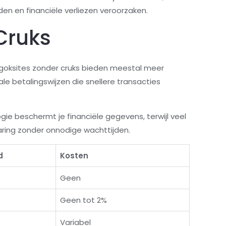
en en financiële verliezen veroorzaken.
Cruks
e goksites zonder cruks bieden meestal meer
e betalingswijzen die snellere transacties
gie beschermt je financiële gegevens, terwijl veel
aring zonder onnodige wachttijden.
d
Kosten
Geen
Geen tot 2%
Variabel