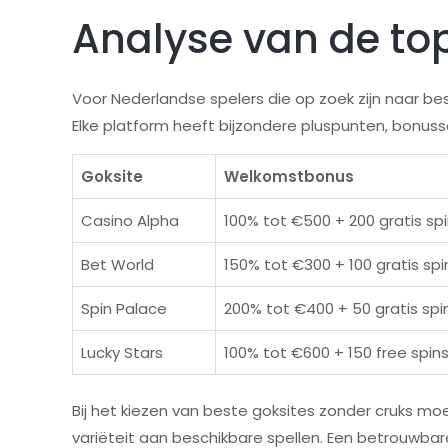
Analyse van de top
Voor Nederlandse spelers die op zoek zijn naar bes
Elke platform heeft bijzondere pluspunten, bonusse
Goksite
Welkomstbonus
Casino Alpha
100% tot €500 + 200 gratis sp
Bet World
150% tot €300 + 100 gratis spi
Spin Palace
200% tot €400 + 50 gratis spi
Lucky Stars
100% tot €600 + 150 free spin
Bij het kiezen van beste goksites zonder cruks moe
variëteit aan beschikbare spellen. Een betrouwbare