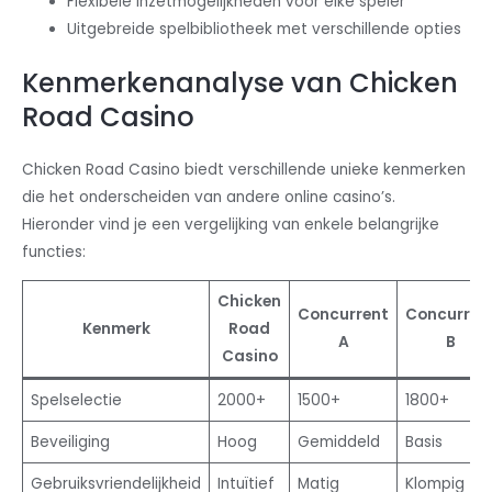
Flexibele inzetmogelijkheden voor elke speler
Uitgebreide spelbibliotheek met verschillende opties
Kenmerkenanalyse van Chicken
Road Casino
Chicken Road Casino biedt verschillende unieke kenmerken
die het onderscheiden van andere online casino’s.
Hieronder vind je een vergelijking van enkele belangrijke
functies:
Chicken
Concurrent
Concurren
Kenmerk
Road
A
B
Casino
Spelselectie
2000+
1500+
1800+
Beveiliging
Hoog
Gemiddeld
Basis
Gebruiksvriendelijkheid
Intuïtief
Matig
Klompig