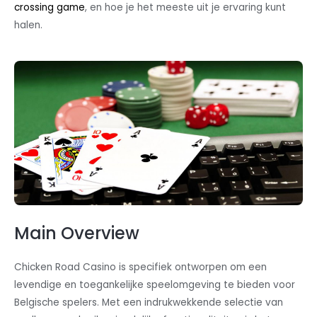
crossing game
, en hoe je het meeste uit je ervaring kunt
halen.
Main Overview
Chicken Road Casino is specifiek ontworpen om een
levendige en toegankelijke speelomgeving te bieden voor
Belgische spelers. Met een indrukwekkende selectie van