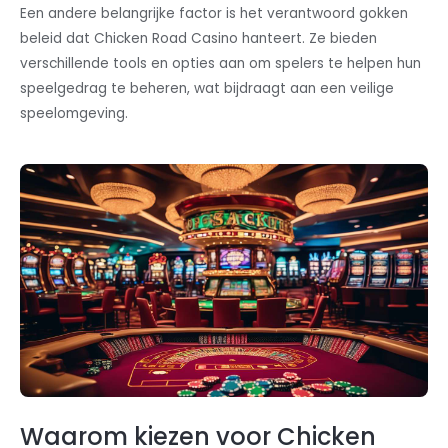
Een andere belangrijke factor is het verantwoord gokken
beleid dat Chicken Road Casino hanteert. Ze bieden
verschillende tools en opties aan om spelers te helpen hun
speelgedrag te beheren, wat bijdraagt aan een veilige
speelomgeving.
Waarom kiezen voor Chicken