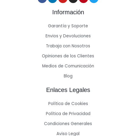
Información
Garantía y Soporte
Envios y Devoluciones
Trabaja con Nosotros
Opiniones de los Clientes
Medios de Comunicación
Blog
Enlaces Legales
Política de Cookies
Política de Privacidad
Condiciones Generales
Aviso Legal