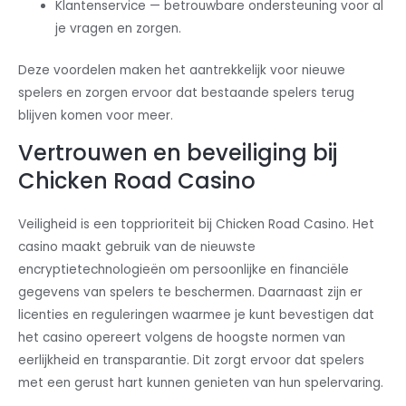
Klantenservice — betrouwbare ondersteuning voor al
je vragen en zorgen.
Deze voordelen maken het aantrekkelijk voor nieuwe
spelers en zorgen ervoor dat bestaande spelers terug
blijven komen voor meer.
Vertrouwen en beveiliging bij
Chicken Road Casino
Veiligheid is een topprioriteit bij Chicken Road Casino. Het
casino maakt gebruik van de nieuwste
encryptietechnologieën om persoonlijke en financiële
gegevens van spelers te beschermen. Daarnaast zijn er
licenties en reguleringen waarmee je kunt bevestigen dat
het casino opereert volgens de hoogste normen van
eerlijkheid en transparantie. Dit zorgt ervoor dat spelers
met een gerust hart kunnen genieten van hun spelervaring.