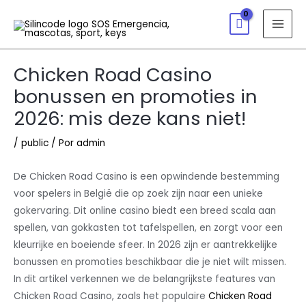
Chicken Road Casino
bonussen en promoties in
2026: mis deze kans niet!
/
public
/ Por
admin
De Chicken Road Casino is een opwindende bestemming
voor spelers in België die op zoek zijn naar een unieke
gokervaring. Dit online casino biedt een breed scala aan
spellen, van gokkasten tot tafelspellen, en zorgt voor een
kleurrijke en boeiende sfeer. In 2026 zijn er aantrekkelijke
bonussen en promoties beschikbaar die je niet wilt missen.
In dit artikel verkennen we de belangrijkste features van
Chicken Road Casino, zoals het populaire
Chicken Road