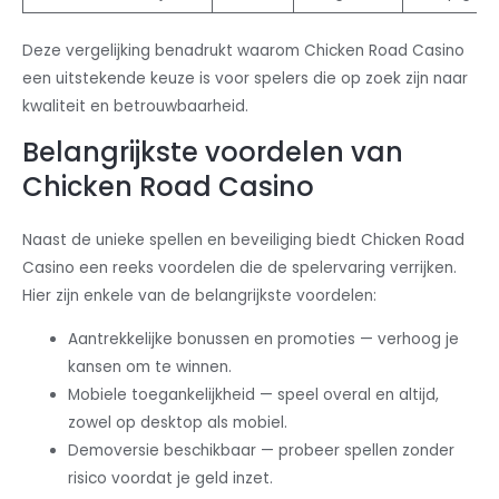
Deze vergelijking benadrukt waarom Chicken Road Casino
een uitstekende keuze is voor spelers die op zoek zijn naar
kwaliteit en betrouwbaarheid.
Belangrijkste voordelen van
Chicken Road Casino
Naast de unieke spellen en beveiliging biedt Chicken Road
Casino een reeks voordelen die de spelervaring verrijken.
Hier zijn enkele van de belangrijkste voordelen:
Aantrekkelijke bonussen en promoties — verhoog je
kansen om te winnen.
Mobiele toegankelijkheid — speel overal en altijd,
zowel op desktop als mobiel.
Demoversie beschikbaar — probeer spellen zonder
risico voordat je geld inzet.