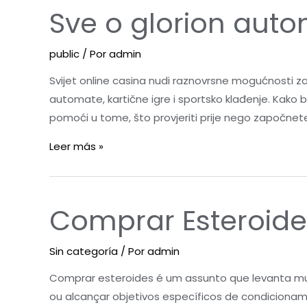
Sve o glorion autom
public
/ Por
admin
Svijet online casina nudi raznovrsne mogućnosti zab
automate, kartične igre i sportsko klađenje. Kako b
pomoći u tome, što provjeriti prije nego započnete
Leer más »
Comprar Esteroide
Sin categoría
/ Por
admin
Comprar esteroides é um assunto que levanta m
ou alcançar objetivos específicos de condicioname