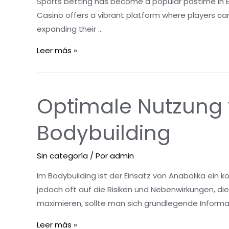
Sports betting has become a popular pastime in Ba
Casino offers a vibrant platform where players can
expanding their …
Leer más »
Optimale Nutzung v
Bodybuilding
Sin categoría
/ Por
admin
Im Bodybuilding ist der Einsatz von Anabolika ein
jedoch oft auf die Risiken und Nebenwirkungen, di
maximieren, sollte man sich grundlegende Informa
Leer más »