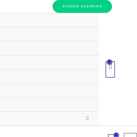
ACCESO USUARIOS