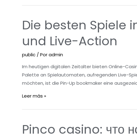
Die besten Spiele 
und Live-Action
public
/ Por
admin
Im heutigen digitalen Zeitalter bieten Online-Casi
Palette an Spielautomaten, aufregenden Live-Spi
möchten, ist die Pin-Up bookmaker eine ausgezeichn
Leer más »
Pinco casino: что н