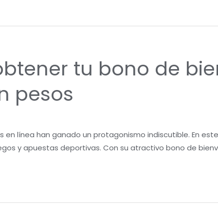
obtener tu bono de bi
n pesos
nos en línea han ganado un protagonismo indiscutible. En es
os y apuestas deportivas. Con su atractivo bono de bienven