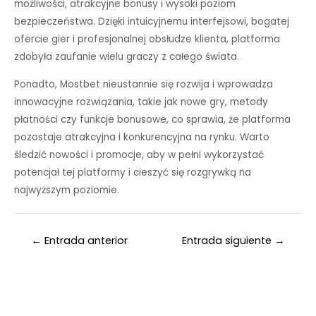
możliwości, atrakcyjne bonusy i wysoki poziom
bezpieczeństwa. Dzięki intuicyjnemu interfejsowi, bogatej
ofercie gier i profesjonalnej obsłudze klienta, platforma
zdobyła zaufanie wielu graczy z całego świata.
Ponadto, Mostbet nieustannie się rozwija i wprowadza
innowacyjne rozwiązania, takie jak nowe gry, metody
płatności czy funkcje bonusowe, co sprawia, że platforma
pozostaje atrakcyjna i konkurencyjna na rynku. Warto
śledzić nowości i promocje, aby w pełni wykorzystać
potencjał tej platformy i cieszyć się rozgrywką na
najwyższym poziomie.
←
Entrada anterior
Entrada siguiente
→