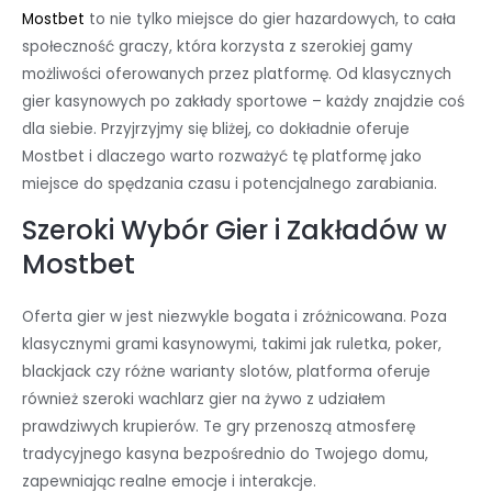
Mostbet
to nie tylko miejsce do gier hazardowych, to cała
społeczność graczy, która korzysta z szerokiej gamy
możliwości oferowanych przez platformę. Od klasycznych
gier kasynowych po zakłady sportowe – każdy znajdzie coś
dla siebie. Przyjrzyjmy się bliżej, co dokładnie oferuje
Mostbet i dlaczego warto rozważyć tę platformę jako
miejsce do spędzania czasu i potencjalnego zarabiania.
Szeroki Wybór Gier i Zakładów w
Mostbet
Oferta gier w
jest niezwykle bogata i zróżnicowana. Poza
klasycznymi grami kasynowymi, takimi jak ruletka, poker,
blackjack czy różne warianty slotów, platforma oferuje
również szeroki wachlarz gier na żywo z udziałem
prawdziwych krupierów. Te gry przenoszą atmosferę
tradycyjnego kasyna bezpośrednio do Twojego domu,
zapewniając realne emocje i interakcje.