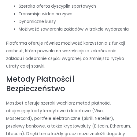
Szeroka oferta dyscyplin sportowych
Transmisje wideo na żywo
Dynamiczne kursy
Możliwość zawierania zakładów w trakcie wydarzenia
Platforma oferuje również możliwość korzystania z funkcji
cashout, która pozwala na wcześniejsze zakończenie
zakładu i odebranie części wygranej, co zmniejsza ryzyko
utraty całej stawki.
Metody Płatności i
Bezpieczeństwo
Mostbet oferuje szeroki wachlarz metod płatności,
obejmujący karty kredytowe i debetowe (Visa,
Mastercard), portfele elektroniczne (Skrill, Neteller),
przelewy bankowe, a także kryptowaluty (Bitcoin, Ethereum,
Litecoin). Dzięki temu każdy gracz może znaleźć dogodny