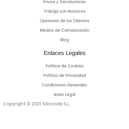
Envios y Devoluciones
Trabaja con Nosotros
Opiniones de los Clientes
Medios de Comunicación
Blog
Enlaces Legales
Política de Cookies
Política de Privacidad
Condiciones Generales
Aviso Legal
Copyright © 2021 Silincode S.L.