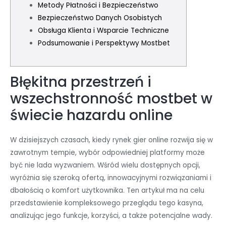
Metody Płatności i Bezpieczeństwo
Bezpieczeństwo Danych Osobistych
Obsługa Klienta i Wsparcie Techniczne
Podsumowanie i Perspektywy Mostbet
Błękitna przestrzeń i
wszechstronność mostbet w
świecie hazardu online
W dzisiejszych czasach, kiedy rynek gier online rozwija się w
zawrotnym tempie, wybór odpowiedniej platformy może
być nie lada wyzwaniem. Wśród wielu dostępnych opcji,
wyróżnia się szeroką ofertą, innowacyjnymi rozwiązaniami i
dbałością o komfort użytkownika. Ten artykuł ma na celu
przedstawienie kompleksowego przeglądu tego kasyna,
analizując jego funkcje, korzyści, a także potencjalne wady.