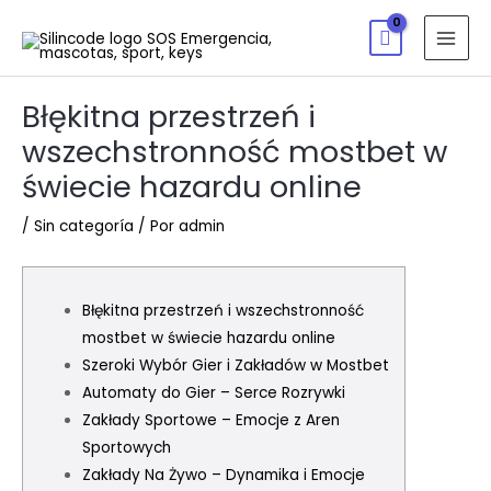
Błękitna przestrzeń i
wszechstronność mostbet w
świecie hazardu online
/
Sin categoría
/ Por
admin
Błękitna przestrzeń i wszechstronność
mostbet w świecie hazardu online
Szeroki Wybór Gier i Zakładów w Mostbet
Automaty do Gier – Serce Rozrywki
Zakłady Sportowe – Emocje z Aren
Sportowych
Zakłady Na Żywo – Dynamika i Emocje