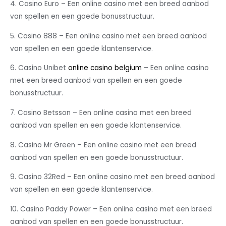
4. Casino Euro – Een online casino met een breed aanbod
van spellen en een goede bonusstructuur.
5. Casino 888 – Een online casino met een breed aanbod
van spellen en een goede klantenservice.
6. Casino Unibet
online casino belgium
– Een online casino
met een breed aanbod van spellen en een goede
bonusstructuur.
7. Casino Betsson – Een online casino met een breed
aanbod van spellen en een goede klantenservice.
8. Casino Mr Green – Een online casino met een breed
aanbod van spellen en een goede bonusstructuur.
9. Casino 32Red – Een online casino met een breed aanbod
van spellen en een goede klantenservice.
10. Casino Paddy Power – Een online casino met een breed
aanbod van spellen en een goede bonusstructuur.