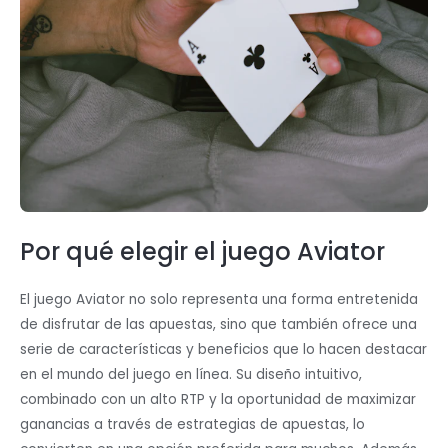
Por qué elegir el juego Aviator
El juego Aviator no solo representa una forma entretenida
de disfrutar de las apuestas, sino que también ofrece una
serie de características y beneficios que lo hacen destacar
en el mundo del juego en línea. Su diseño intuitivo,
combinado con un alto RTP y la oportunidad de maximizar
ganancias a través de estrategias de apuestas, lo