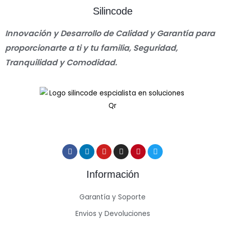
Silincode
Innovación y Desarrollo de Calidad y Garantía para
proporcionarte a ti y tu familia, Seguridad,
Tranquilidad y Comodidad.
Información
Garantía y Soporte
Envios y Devoluciones