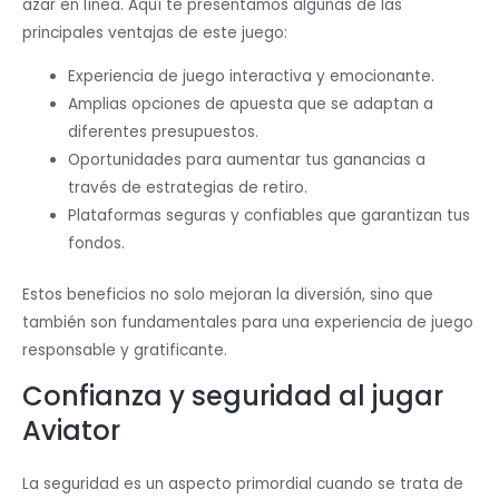
azar en línea. Aquí te presentamos algunas de las
principales ventajas de este juego:
Experiencia de juego interactiva y emocionante.
Amplias opciones de apuesta que se adaptan a
diferentes presupuestos.
Oportunidades para aumentar tus ganancias a
través de estrategias de retiro.
Plataformas seguras y confiables que garantizan tus
fondos.
Estos beneficios no solo mejoran la diversión, sino que
también son fundamentales para una experiencia de juego
responsable y gratificante.
Confianza y seguridad al jugar
Aviator
La seguridad es un aspecto primordial cuando se trata de