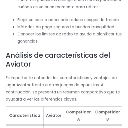
cuándo es un buen momento para retirar.
Elegir un casino adecuado reduce riesgos de fraude.
Métodos de pago seguros te brindan tranquilidad.
Conocer los límites de retiro te ayuda a planificar tus
ganancias.
Análisis de características del
Aviator
Es importante entender las características y ventajas de
jugar Aviator frente a otros juegos de apuestas. A
continuación, se presenta un resumen comparativo que te
ayudará a ver las diferencias claves.
Competidor
Competidor
Característica
Aviator
A
B