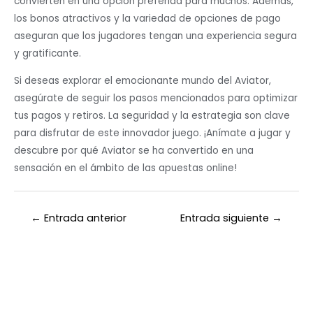
convierten en una opción preferida para muchos. Además,
los bonos atractivos y la variedad de opciones de pago
aseguran que los jugadores tengan una experiencia segura
y gratificante.
Si deseas explorar el emocionante mundo del Aviator,
asegúrate de seguir los pasos mencionados para optimizar
tus pagos y retiros. La seguridad y la estrategia son clave
para disfrutar de este innovador juego. ¡Anímate a jugar y
descubre por qué Aviator se ha convertido en una
sensación en el ámbito de las apuestas online!
←
Entrada anterior
Entrada siguiente
→