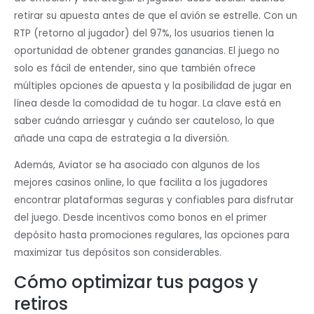
retirar su apuesta antes de que el avión se estrelle. Con un
RTP (retorno al jugador) del 97%, los usuarios tienen la
oportunidad de obtener grandes ganancias. El juego no
solo es fácil de entender, sino que también ofrece
múltiples opciones de apuesta y la posibilidad de jugar en
línea desde la comodidad de tu hogar. La clave está en
saber cuándo arriesgar y cuándo ser cauteloso, lo que
añade una capa de estrategia a la diversión.
Además, Aviator se ha asociado con algunos de los
mejores casinos online, lo que facilita a los jugadores
encontrar plataformas seguras y confiables para disfrutar
del juego. Desde incentivos como bonos en el primer
depósito hasta promociones regulares, las opciones para
maximizar tus depósitos son considerables.
Cómo optimizar tus pagos y
retiros