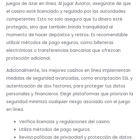
juegos de azar en línea. Al jugar Aviator, asegúrate de que
el casino esté licenciado y regulado por las autoridades
competentes. Esto no solo asegura que tu dinero esté
protegido, sino que también brinda tranquilidad al
momento de hacer depósitos y retiros. Es recomendable
utilizar métodos de pago seguros, como billeteras
electrónicas o transferencias bancarias que ofrezcan
protección adicional.
Adicionalmente, los mejores casinos en línea implementan
medidas de seguridad avanzadas, como encriptación SSL y
autenticación de dos factores, para proteger tus datos
personales y financieros. Elegir plataformas que priorizan la
seguridad minimiza cualquier riesgo asociado con el juego
en línea.
Verifica licencias y regulaciones del casino.
Utiliza métodos de pago seguros.
Revisa políticas de privacidad y protección de datos.