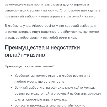
рекомендуем вам прочитать отзывы других игроков и
ознакомиться с условиями казино. Это поможет вам сделать
правильный выбор и начать играть в этом онлайн-казино.
В любом случае, Arkada casino – это хороший выбор для
игроков, которые ищут надежное онлайн-казино, где можно
играть в любое время и из любой точки мира.
Преимущества и недостатки
онлайн-казино
Преимущества онлайн-казино:
Удобство: вы можете играть в любое время и из
любого места, где есть интернет.
Великий выбор игр: на официальном сайте Аркады
casino вы можете найти огромный выбор игр, включая
слоты, карточные игры и рулетку.
Бонусы и промокоды: многие онлайн-казино