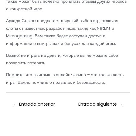
также может быть полезно прочитать отзывы других игроков
о конкретной игре.
Аркада Casino предлагает широкий выбор игр, включая
слоты от известных разработчиков, такие как NetEnt и
Microgaming. Вам также будет доступен доступ к
информации о выигрышах и бонусах для каждой игры.
Важно: не играть на деньги, которые вы не можете себе
позволить потерять.
Помните, что выигрыш в онлайн-казино – это только часть
игры. Важно помнить о правилах и безопасности.
←
Entrada anterior
Entrada siguiente
→