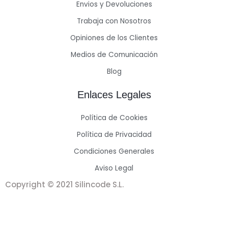
Envios y Devoluciones
Trabaja con Nosotros
Opiniones de los Clientes
Medios de Comunicación
Blog
Enlaces Legales
Política de Cookies
Política de Privacidad
Condiciones Generales
Aviso Legal
Copyright © 2021 Silincode S.L.