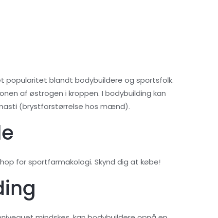
t popularitet blandt bodybuildere og sportsfolk.
nen af østrogen i kroppen. I bodybuilding kan
masti (brystforstørrelse hos mænd).
le
hop for sportfarmakologi. Skynd dig at købe!
ding
niveauet mindskes, kan bodybuildere opnå en