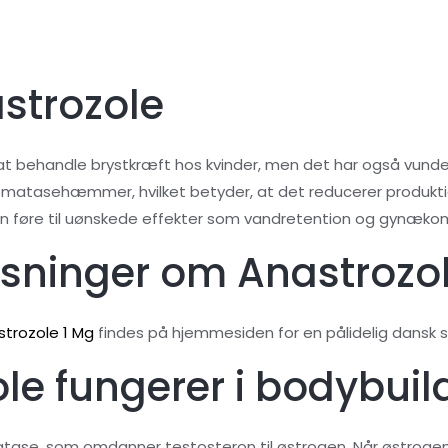
astrozole
 at behandle brystkræft hos kvinder, men det har også vunde
omatasehæmmer, hvilket betyder, at det reducerer produktio
an føre til uønskede effekter som vandretention og gynæko
sninger om Anastrozo
strozole 1 Mg
findes på hjemmesiden for en pålidelig dansk s
e fungerer i bodybuil
ase, som omdanner testosteron til østrogen. Når østrogen