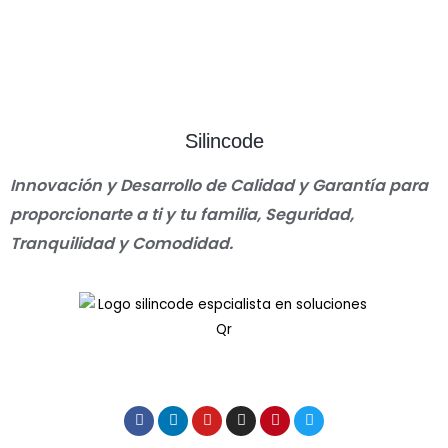
Silincode
Innovación y Desarrollo de Calidad y Garantía para
proporcionarte a ti y tu familia, Seguridad,
Tranquilidad y Comodidad.