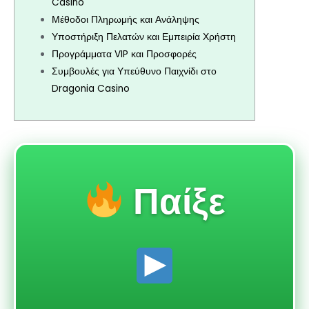
Casino
Μέθοδοι Πληρωμής και Ανάληψης
Υποστήριξη Πελατών και Εμπειρία Χρήστη
Προγράμματα VIP και Προσφορές
Συμβουλές για Υπεύθυνο Παιχνίδι στο
Dragonia Casino
Παίξε