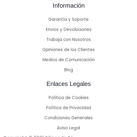
Información
Garantía y Soporte
Envios y Devoluciones
Trabaja con Nosotros
Opiniones de los Clientes
Medios de Comunicación
Blog
Enlaces Legales
Política de Cookies
Política de Privacidad
Condiciones Generales
Aviso Legal