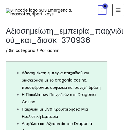
Αξιοσημείωτη_εμπειρία_παιχνιδι
ού_και_διασκ-370936
/
Sin categoría
/ Por
admin
Αξιοσημείωτη εμπειρία παιχνιδιού και
διασκέδαση με το dragonia casino,
προσφέροντας ασφάλεια και συνεχή δράση
Η Ποικιλία των Παιχνιδιών στο Dragonia
Casino
Παιχνίδια με Live Κρουπιέρηδες: Μια
Ρεαλιστική Εμπειρία
Ασφάλεια και Αξιοπιστία του Dragonia