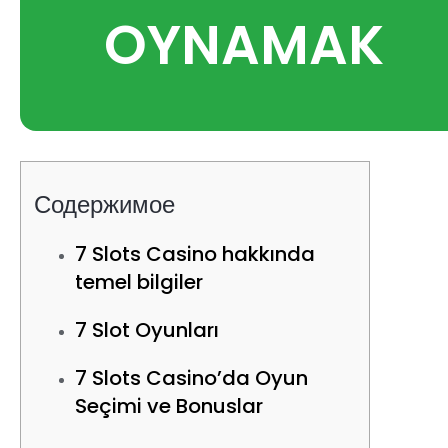
OYNAMAK
Содержимое
7 Slots Casino hakkında
temel bilgiler
7 Slot Oyunları
7 Slots Casino’da Oyun
Seçimi ve Bonuslar