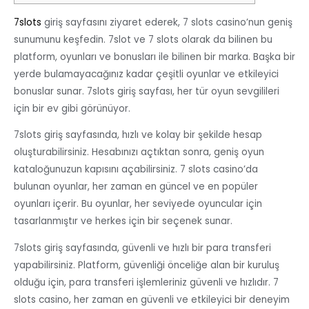
7slots
giriş sayfasını ziyaret ederek, 7 slots casino’nun geniş
sunumunu keşfedin. 7slot ve 7 slots olarak da bilinen bu
platform, oyunları ve bonusları ile bilinen bir marka. Başka bir
yerde bulamayacağınız kadar çeşitli oyunlar ve etkileyici
bonuslar sunar. 7slots giriş sayfası, her tür oyun sevgilileri
için bir ev gibi görünüyor.
7slots giriş sayfasında, hızlı ve kolay bir şekilde hesap
oluşturabilirsiniz. Hesabınızı açtıktan sonra, geniş oyun
kataloğunuzun kapısını açabilirsiniz. 7 slots casino’da
bulunan oyunlar, her zaman en güncel ve en popüler
oyunları içerir. Bu oyunlar, her seviyede oyuncular için
tasarlanmıştır ve herkes için bir seçenek sunar.
7slots giriş sayfasında, güvenli ve hızlı bir para transferi
yapabilirsiniz. Platform, güvenliği önceliğe alan bir kuruluş
olduğu için, para transferi işlemleriniz güvenli ve hızlıdır. 7
slots casino, her zaman en güvenli ve etkileyici bir deneyim