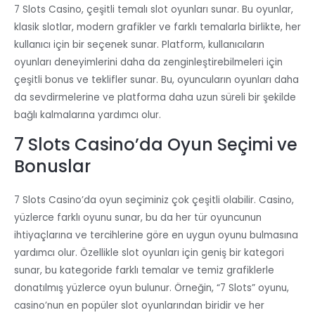
7 Slots Casino, çeşitli temalı slot oyunları sunar. Bu oyunlar,
klasik slotlar, modern grafikler ve farklı temalarla birlikte, her
kullanıcı için bir seçenek sunar. Platform, kullanıcıların
oyunları deneyimlerini daha da zenginleştirebilmeleri için
çeşitli bonus ve teklifler sunar. Bu, oyuncuların oyunları daha
da sevdirmelerine ve platforma daha uzun süreli bir şekilde
bağlı kalmalarına yardımcı olur.
7 Slots Casino’da Oyun Seçimi ve
Bonuslar
7 Slots Casino’da oyun seçiminiz çok çeşitli olabilir. Casino,
yüzlerce farklı oyunu sunar, bu da her tür oyuncunun
ihtiyaçlarına ve tercihlerine göre en uygun oyunu bulmasına
yardımcı olur. Özellikle slot oyunları için geniş bir kategori
sunar, bu kategoride farklı temalar ve temiz grafiklerle
donatılmış yüzlerce oyun bulunur. Örneğin, “7 Slots” oyunu,
casino’nun en popüler slot oyunlarından biridir ve her