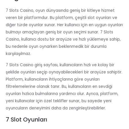
7 Slots Casino, oyun dünyasında geniş bir kitleye hizmet
veren bir platformdur. Bu platform, çeşitli slot oyunları ve
diğer türde oyunlar sunar. Her kullanıcı için en uygun oyunları
bulmayı amaçlayan geniş bir oyun seçimi sunar. 7 Slots
Casino, kullanıcı dostu bir arayüze ve hızlı yüklemeye sahip,
bu nedenle oyun oynarken beklenmedik bir durumla
karşılaşılmaz.
7 Slots Casino giriş sayfası, kullanıcıların hızlı ve kolay bir
şekilde oyunları seçip oynayabilecekleri bir arayüze sahiptir.
Platform, kullanıcıların ihtiyaçlarına göre oyunları
filtrelemelerine olanak tanır. Bu, kullanıcıların en sevdiği
oyunları hızlıca bulmalarına yardımcı olur. Ayrıca, platform,
yeni kullanıcılar için özel teklifler sunar, bu sayede yeni
oyuncuların deneyimini daha da zenginleştirebilirler.
7 Slot Oyunları