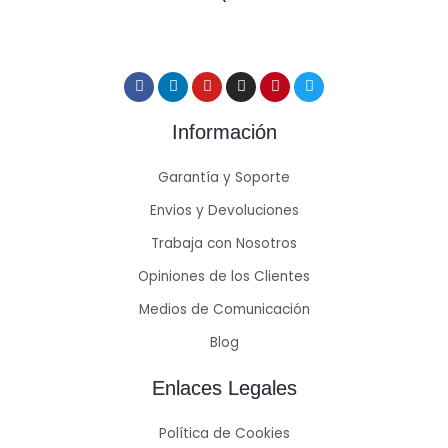
Información
Garantía y Soporte
Envios y Devoluciones
Trabaja con Nosotros
Opiniones de los Clientes
Medios de Comunicación
Blog
Enlaces Legales
Política de Cookies