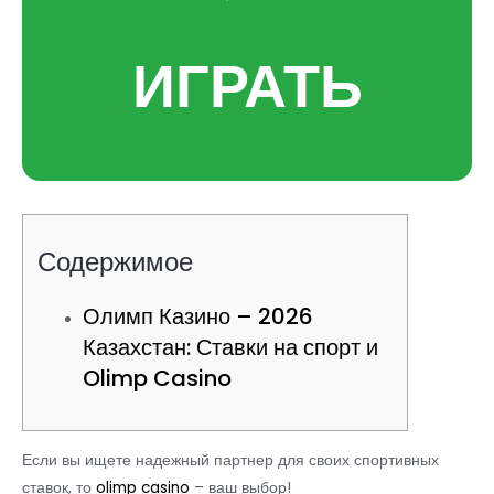
ИГРАТЬ
Содержимое
Олимп Казино – 2026
Казахстан: Ставки на спорт и
Olimp Casino
Если вы ищете надежный партнер для своих спортивных
ставок, то
olimp casino
– ваш выбор!