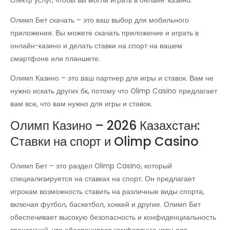
спектр услуг, чтобы вы могли играть в онлайн-казино.
Олимп Бет скачать – это ваш выбор для мобильного
приложения. Вы можете скачать приложение и играть в
онлайн-казино и делать ставки на спорт на вашем
смартфоне или планшете.
Олимп Казино – это ваш партнер для игры и ставок. Вам не
нужно искать других бк, потому что Olimp Casino предлагает
вам все, что вам нужно для игры и ставок.
Олимп Казино – 2026 Казахстан:
Ставки на спорт и Olimp Casino
Олимп Бет – это раздел Olimp Casino, который
специализируется на ставках на спорт. Он предлагает
игрокам возможность ставить на различные виды спорта,
включая футбол, баскетбол, хоккей и другие. Олимп Бет
обеспечивает высокую безопасность и конфиденциальность