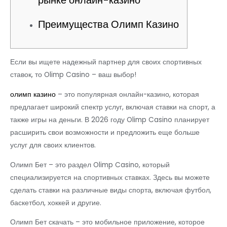
рынке онлайн-казино
Преимущества Олимп Казино
Если вы ищете надежный партнер для своих спортивных
ставок, то Olimp Casino – ваш выбор!
олимп казино
– это популярная онлайн-казино, которая
предлагает широкий спектр услуг, включая ставки на спорт, а
также игры на деньги. В 2026 году Olimp Casino планирует
расширить свои возможности и предложить еще больше
услуг для своих клиентов.
Олимп Бет – это раздел Olimp Casino, который
специализируется на спортивных ставках. Здесь вы можете
сделать ставки на различные виды спорта, включая футбол,
баскетбол, хоккей и другие.
Олимп Бет скачать – это мобильное приложение, которое