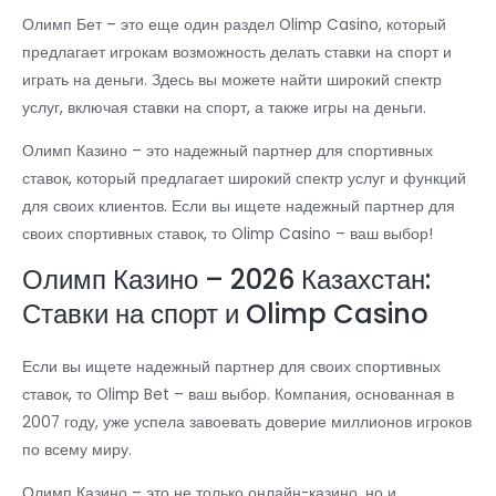
Олимп Бет – это еще один раздел Olimp Casino, который
предлагает игрокам возможность делать ставки на спорт и
играть на деньги. Здесь вы можете найти широкий спектр
услуг, включая ставки на спорт, а также игры на деньги.
Олимп Казино – это надежный партнер для спортивных
ставок, который предлагает широкий спектр услуг и функций
для своих клиентов. Если вы ищете надежный партнер для
своих спортивных ставок, то Olimp Casino – ваш выбор!
Олимп Казино – 2026 Казахстан:
Ставки на спорт и Olimp Casino
Если вы ищете надежный партнер для своих спортивных
ставок, то Olimp Bet – ваш выбор. Компания, основанная в
2007 году, уже успела завоевать доверие миллионов игроков
по всему миру.
Олимп Казино – это не только онлайн-казино, но и