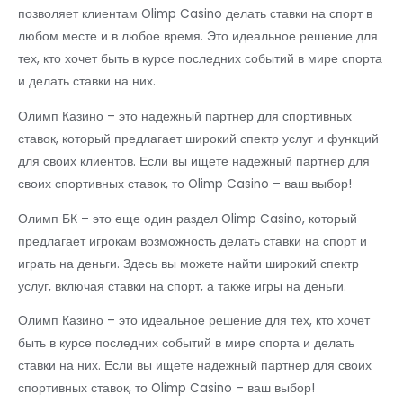
позволяет клиентам Olimp Casino делать ставки на спорт в
любом месте и в любое время. Это идеальное решение для
тех, кто хочет быть в курсе последних событий в мире спорта
и делать ставки на них.
Олимп Казино – это надежный партнер для спортивных
ставок, который предлагает широкий спектр услуг и функций
для своих клиентов. Если вы ищете надежный партнер для
своих спортивных ставок, то Olimp Casino – ваш выбор!
Олимп БК – это еще один раздел Olimp Casino, который
предлагает игрокам возможность делать ставки на спорт и
играть на деньги. Здесь вы можете найти широкий спектр
услуг, включая ставки на спорт, а также игры на деньги.
Олимп Казино – это идеальное решение для тех, кто хочет
быть в курсе последних событий в мире спорта и делать
ставки на них. Если вы ищете надежный партнер для своих
спортивных ставок, то Olimp Casino – ваш выбор!