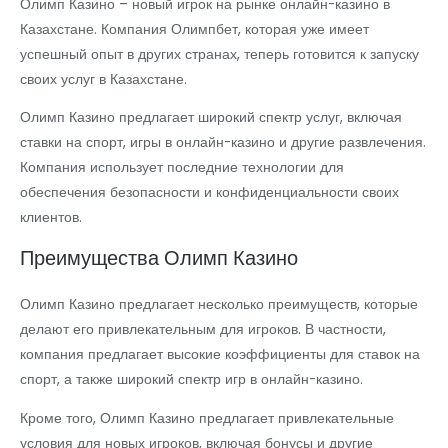
Олимп Казино – новый игрок на рынке онлайн-казино в
Казахстане. Компания Олимпбет, которая уже имеет
успешный опыт в других странах, теперь готовится к запуску
своих услуг в Казахстане.
Олимп Казино предлагает широкий спектр услуг, включая
ставки на спорт, игры в онлайн-казино и другие развлечения.
Компания использует последние технологии для
обеспечения безопасности и конфиденциальности своих
клиентов.
Преимущества Олимп Казино
Олимп Казино предлагает несколько преимуществ, которые
делают его привлекательным для игроков. В частности,
компания предлагает высокие коэффициенты для ставок на
спорт, а также широкий спектр игр в онлайн-казино.
Кроме того, Олимп Казино предлагает привлекательные
условия для новых игроков, включая бонусы и другие